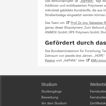
Das Verbundprojekt
„AsPHAlt“
legt den
Additiven und erdölbasierten Polymeren a
mikrobiell gebildete Kunststoffe, die aus ö
Straßenbeläge eingesetzt werden können.
Das Team um
Prof. Dr.-Ing. Sebastian 
genau dieser Biopolymere. Zum Verbund 
ANiMOX GmbH, HPX Polymers GmbH, Stu
Gefördert durch da
Das Bundesministerium für Forschung, Te
Zeitraum von jeweils drei Jahren, „HOP
Region
und „AsPHAlt“ über
KMU-innov
Studium
Weiterbi
Studiengänge
Fernstudien
Bewerbung
Fernstudi
Vor dem Studium
Zertifikats