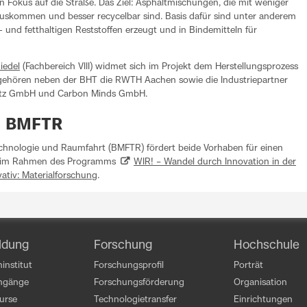
 Fokus auf die Straße. Das Ziel: Asphaltmischungen, die mit weniger
uskommen und besser recycelbar sind. Basis dafür sind unter anderem
l- und fetthaltigen Reststoffen erzeugt und in Bindemitteln für
Riedel
(Fachbereich VIII) widmet sich im Projekt dem Herstellungsprozess
gehören neben der BHT die RWTH Aachen sowie die Industriepartner
tz GmbH und Carbon Minds GmbH.
s BMFTR
chnologie und Raumfahrt (BMFTR) fördert beide Vorhaben für einen
E“ im Rahmen des Programms
WIR! – Wandel durch Innovation in der
ativ: Materialforschung
.
ldung
Forschung
Hochschule
institut
Forschungsprofil
Porträt
engänge
Forschungsförderung
Organisation
kurse
Technologietransfer
Einrichtungen