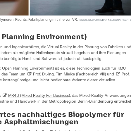
olymeren. Rechts: Fabrikplanung mithilfe von VR.
BILD: LINKS: CHRISTIAN KIELMANN, RECHTS
 Planning Environment)
 und Ingenieurbüros, die Virtual Reality in der Planung von Fabriken un
 indem sie mögliche Hallenlayouts virtuell begehen und ihre Planungen
 benötigte Hard- und Software ist jedoch oft kostspielig.
ic Open Planning Environment) ist es, diese Technologien auch für KMU
lt das Team um
Prof. Dr.-Ing. Tim Mielke
(Fachbereich VIII) und
Prof.
e kostengünstige und leicht bedienbare Variante dieser virtuellen
s
MR4B (Mixed Reality For Business)
, das Mixed-Reality-Anwendungen
dustrie und Handwerk in der Metropolregion Berlin-Brandenburg entwickel
rtes nachhaltiges Biopolymer für
e Asphaltmischungen