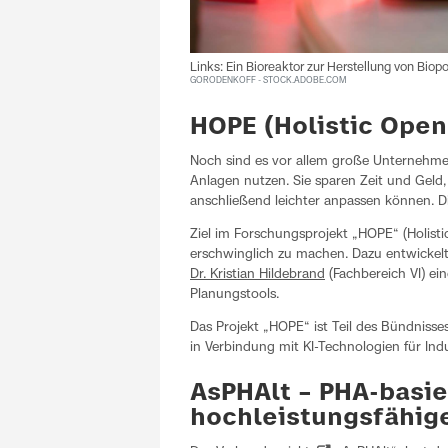
Links: Ein Bioreaktor zur Herstellung von Biop
GORODENKOFF - STOCK.ADOBE.COM
HOPE (Holistic Open
Noch sind es vor allem große Unternehmen
Anlagen nutzen. Sie sparen Zeit und Geld,
anschließend leichter anpassen können. Die
Ziel im Forschungsprojekt „HOPE“ (Holist
erschwinglich zu machen. Dazu entwicke
Dr. Kristian Hildebrand
(Fachbereich VI) ein
Planungstools.
Das Projekt „HOPE“ ist Teil des Bündnisse
in Verbindung mit KI-Technologien für In
AsPHAlt – PHA-basie
hochleistungsfähig