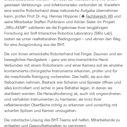
gewissen Verletzungs- und Infektionsrisiko verbunden ist. Inwiefern
eine weiche Roboterhand diese risikoreiche Aufgabe übernehmen
kann, prüfen Prof. Dr.-Ing. Hannes Höppner (
Fachbereich VII
) und
seine Mitarbeiter Steffen Puhlmann und Adrian Sieler. Im Projekt
„SIRo-AEMP“ validieren sie die Ergebnisse ihrer langjährigen
Forschung am Soft Interactive Robotics Laboratory (SIRo Lab),
testen sie unter realitätsnahen Bedingungen – und ebnen den Weg
für eine Ausgründung aus der BHT.
Die von ihnen entwickelte Roboterhand hat Finger, Daumen und ein
bewegliches Handgelenk – ganz wie eine menschliche Hand.
Verbunden mit einem Roboterarm und einer Kamera soll sie einzelne
kontaminierte chirurgische Instrumente erkennen, prüfen und für
die maschinelle Reinigung vorbereiten. Das heißt, sie aus den
Siebschalen nehmen, Besteck wie Scheren und Spreizer öffnen und
alles kontrolliert und sicher in jene Behälter legen, in denen sie
sterilisiert werden. Die Herausforderung ist, auch mit ungeordneten
und verhakten Instrumenten zu hantieren, sie trotz ihrer
reflektierenden Oberfläche richtig zu erkennen und vorsichtig mit
scharfen Spitzen und Kanten umzugehen.
Die robotische Lösung des BHT-Teams soll helfen, Mitarbeitende zu
entlasten und Gesundheitsrisiken zu verringern.