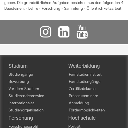
geben. Die grundsätzlichen Aufgaben bestehen aus den folgenden 4
Bausteinen: - Lehre - Forschung - Sammlung - Öffentlichkeitsarbeit
Studium
Weiterbildung
Studiengänge
Fernstudieninstitut
Bewerbung
Fernstudiengänge
Vor dem Studium
Zertifikatskurse
Studierendenservice
Präsenzseminare
Internationales
Anmeldung
Studienorganisation
Fördermöglichkeiten
Forschung
Hochschule
Forschungsprofil
Porträt