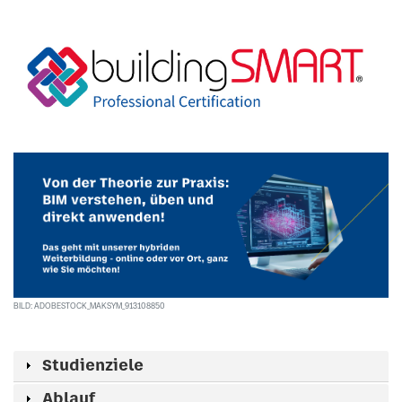
BILD: ADOBESTOCK_MAKSYM_913108850
Studienziele
Ablauf