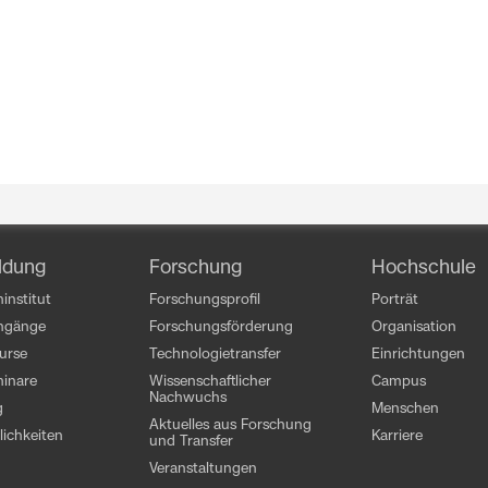
ldung
Forschung
Hochschule
institut
Forschungsprofil
Porträt
engänge
Forschungsförderung
Organisation
kurse
Technologietransfer
Einrichtungen
inare
Wissenschaftlicher
Campus
Nachwuchs
g
Menschen
Aktuelles aus Forschung
ichkeiten
Karriere
und Transfer
Veranstaltungen