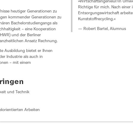
»Wirtschaftsingenieur/in Umw
Richtige für mich. Nach einer i
fnisse heutiger Generationen zu
Entsorgungswirtschaft arbeite i
dlagen kommender Generationen zu
Kunststoffrecycling.«
linären Bachelorstudiengangs als
— Robert Bartel, Alumnus
hhaltigkeit – eine Kooperation
(HWR) und der Berliner
ganzheitlichen Ansatz Rechnung.
ite Ausbildung bietet er Ihnen
er Industrie als auch in
ionen – mit einem
bringen
keit und Technik
lorientierten Arbeiten