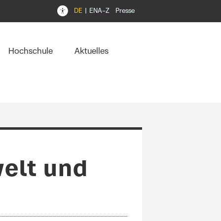
DE
EN
A–Z
Presse
Hochschule
Aktuelles
elt und