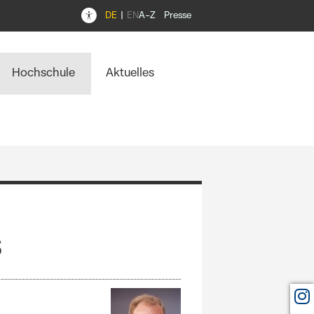
DE
EN
A–Z
Presse
Hochschule
Aktuelles
s