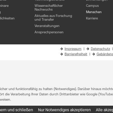
inare
Wissenschaftlicher
Campus
Nachwuchs
g
Menschen
Aktuelles aus Forschung
ichkeiten
Karriere
und Transfer
Veranstaltungen
Ansprechpersonen
Impressum
|
Datenschutz
Barrierefreiheit
|
Gebärdens
her und funktionsfähig zu halten (Notwendiges). Darüber hinaus möchten
rt die Verarbeitung Ihrer Daten durch Drittanbieter wie Google (YouTube)
weisen
.
hern und schließen
Nur Notwendiges akzeptieren
Alle akze