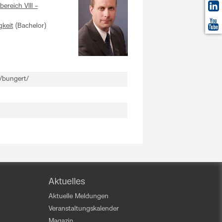
bereich VIII –
gkeit
(Bachelor)
/bungert/
Aktuelles
Aktuelle Meldungen
Veranstaltungskalender
Magazin