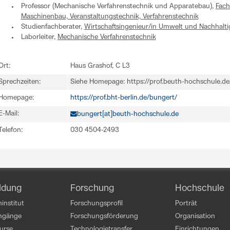
Professor (Mechanische Verfahrenstechnik und Apparatebau),
Fach
Maschinenbau, Veranstaltungstechnik, Verfahrenstechnik
Studienfachberater,
Wirtschaftsingenieur/in Umwelt und Nachhalti
Laborleiter,
Mechanische Verfahrenstechnik
Ort:
Haus Grashof, C L3
Sprechzeiten:
Siehe Homepage: https://prof.beuth-hochschule.de
Homepage:
https://prof.bht-berlin.de/bungert/
E-Mail:
bungert[at]beuth-hochschule.de
Telefon:
030 4504-2493
ldung
Forschung
Hochschule
institut
Forschungsprofil
Porträt
engänge
Forschungsförderung
Organisation
kurse
Technologietransfer
Einrichtungen