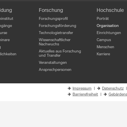
ldung
Forschung
Hochschule
institut
Forschungsprofil
Porträt
engänge
Forschungsförderung
Organisation
kurse
Technologietransfer
Einrichtungen
inare
Wissenschaftlicher
Campus
Nachwuchs
g
Menschen
Aktuelles aus Forschung
ichkeiten
Karriere
und Transfer
Veranstaltungen
Ansprechpersonen
Impressum
|
Datenschutz
Barrierefreiheit
|
Gebärdens