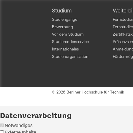
Studium
Weiterbi
Studiengänge
Fernstudien
Bewerbung
Fernstudi
Vor dem Studium
Zertifikats
Studierendenservice
Präsenzsem
Internationales
Anmeldun
Studienorganisation
Fördermögl
© 2026 Berliner Hochschule für Technik
Datenverarbeitung
Notwendiges
Externe Inhalte