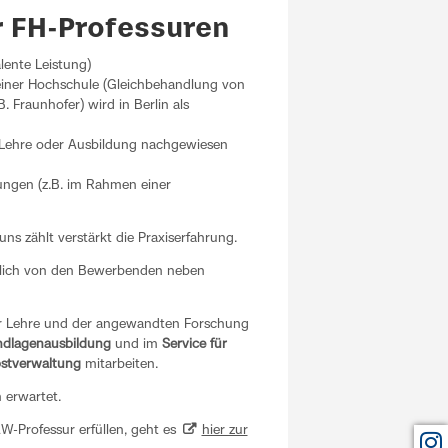
r FH-Professuren
ente Leistung)
 einer Hochschule (Gleichbehandlung von
B. Fraunhofer) wird in Berlin als
r Lehre oder Ausbildung nachgewiesen
tungen (z.B. im Rahmen einer
ns zählt verstärkt die Praxiserfahrung.
ätzlich von den Bewerbenden neben
er Lehre und der angewandten Forschung
dlagenausbildung
und im
Service für
bstverwaltung
mitarbeiten.
 erwartet.
AW-Professur erfüllen, geht es
hier zur