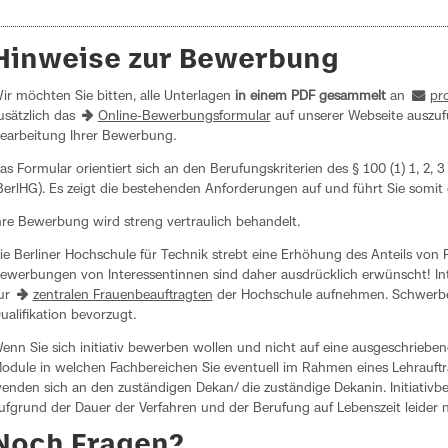
Hinweise zur Bewerbung
ir möchten Sie bitten, alle Unterlagen
in einem PDF gesammelt
an
pro
usätzlich das
Online-Bewerbungsformular
auf unserer Webseite auszufü
earbeitung Ihrer Bewerbung.
as Formular orientiert sich an den Berufungskriterien des § 100 (1) 1, 2,
BerlHG). Es zeigt die bestehenden Anforderungen auf und führt Sie somi
hre Bewerbung wird streng vertraulich behandelt.
ie Berliner Hochschule für Technik strebt eine Erhöhung des Anteils von 
ewerbungen von Interessentinnen sind daher ausdrücklich erwünscht! Int
ur
zentralen Frauenbeauftragten
der Hochschule aufnehmen. Schwerbeh
ualifikation bevorzugt.
enn Sie sich initiativ bewerben wollen und nicht auf eine ausgeschriebene
odule in welchen Fachbereichen Sie eventuell im Rahmen eines Lehrauf
enden sich an den zuständigen Dekan/ die zuständige Dekanin. Initiativ
ufgrund der Dauer der Verfahren und der Berufung auf Lebenszeit leider n
Noch Fragen?