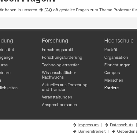
ir haben in unseren
FAQ
oft gestellte Fragen zum Thema Professur fü
ldung
Forschung
Hochschule
institut
Forschungsprofil
Porträt
engänge
Forschungsförderung
Organisation
kurse
Technologietransfer
Einrichtungen
inare
Wissenschaftlicher
Campus
Nachwuchs
g
Menschen
Aktuelles aus Forschung
ichkeiten
Karriere
und Transfer
Veranstaltungen
Ansprechpersonen
Impressum
|
Datenschutz
Barrierefreiheit
|
Gebärdens