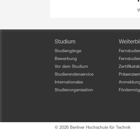
W
Studium
Weiterbi
Studiengänge
Fernstudien
Bewerbung
Fernstudi
Vor dem Studium
Zertifikats
Studierendenservice
Präsenzsem
Internationales
Anmeldun
Studienorganisation
Fördermögl
© 2026 Berliner Hochschule für Technik