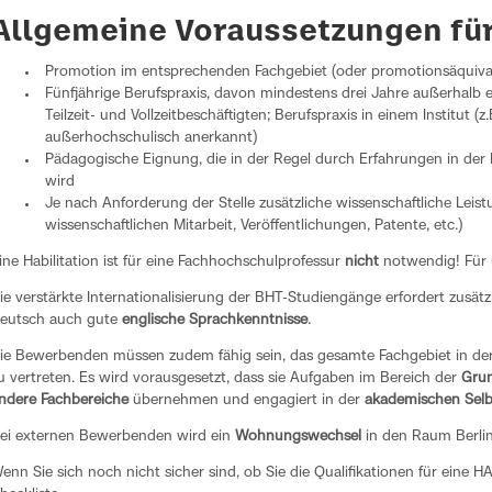
Allgemeine Voraussetzungen fü
Promotion im entsprechenden Fachgebiet (oder promotionsäquival
Fünfjährige Berufspraxis, davon mindestens drei Jahre außerhalb
Teilzeit- und Vollzeitbeschäftigten; Berufspraxis in einem Institut (z.
außerhochschulisch anerkannt)
Pädagogische Eignung, die in der Regel durch Erfahrungen in de
wird
Je nach Anforderung der Stelle zusätzliche wissenschaftliche Leis
wissenschaftlichen Mitarbeit, Veröffentlichungen, Patente, etc.)
ine Habilitation ist für eine Fachhochschulprofessur
nicht
notwendig! Für u
ie verstärkte Internationalisierung der BHT-Studiengänge erfordert zus
eutsch auch gute
englische Sprachkenntnisse
.
ie Bewerbenden müssen zudem fähig sein, das gesamte Fachgebiet in d
u vertreten. Es wird vorausgesetzt, dass sie Aufgaben im Bereich der
Grun
ndere Fachbereiche
übernehmen und engagiert in der
akademischen Sel
ei externen Bewerbenden wird ein
W
ohnungswechsel
in den Raum Berlin
enn Sie sich noch nicht sicher sind, ob Sie die Qualifikationen für eine H