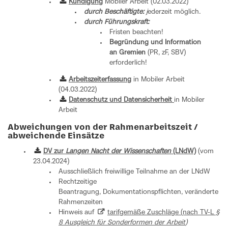
Kündigung
Mobiler Arbeit (02.03.2022)
durch Beschäftigte:
j
ederzeit möglich.
durch Führungskraft:
Fristen beachten!
Begründung und Information
an Gremien
(PR, zF, SBV)
erforderlich!
Arbeitszeiterfassung
in Mobiler Arbeit
(04.03.2022)
Datenschutz und Datensicherheit
in Mobiler
Arbeit
Abweichungen von der Rahmenarbeitszeit /
abweichende Einsätze
DV zur
Langen Nacht der Wissenschaften
(LNdW)
(vom
23.04.2024)
Ausschließlich freiwillige Teilnahme an der LNdW
Rechtzeitige
Beantragung, Dokumentationspflichten, veränderte
Rahmenzeiten
Hinweis auf
tarifgemäße Zuschläge (nach TV-L
§
8 Ausgleich für Sonderformen der Arbeit
)