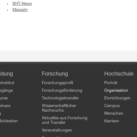
BHT-News
Magazin
ldung
Forschung
Hochschule
institut
Forschungsprofil
Porträt
engänge
Forschungsförderung
Organisation
kurse
Technologietransfer
Einrichtungen
inare
Wissenschaftlicher
Campus
Nachwuchs
g
Menschen
Aktuelles aus Forschung
ichkeiten
Karriere
und Transfer
Veranstaltungen