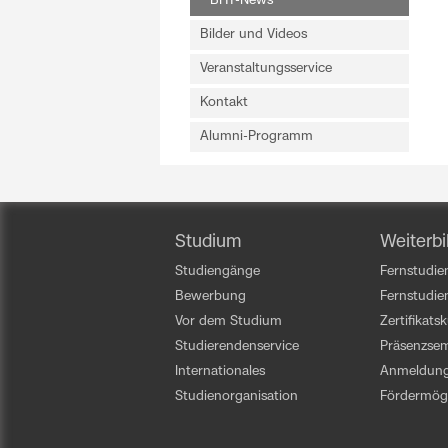
BHT-News
Bilder und Videos
Veranstaltungsservice
Kontakt
Alumni-Programm
Studium
Weiterbi
Studiengänge
Fernstudien
Bewerbung
Fernstudi
Vor dem Studium
Zertifikats
Studierendenservice
Präsenzsem
Internationales
Anmeldun
Studienorganisation
Fördermögl