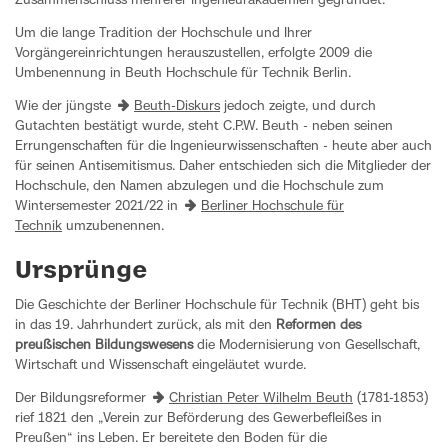
Zusammenschluss mehrerer Ingenieurakademien gegründet.
Um die lange Tradition der Hochschule und Ihrer
Vorgängereinrichtungen herauszustellen, erfolgte 2009 die
Umbenennung in Beuth Hochschule für Technik Berlin.
Wie der jüngste
Beuth-Diskurs
jedoch zeigte, und durch
Gutachten bestätigt wurde, steht C.P.W. Beuth - neben seinen
Errungenschaften für die Ingenieurwissenschaften - heute aber auch
für seinen Antisemitismus. Daher entschieden sich die Mitglieder der
Hochschule, den Namen abzulegen und die Hochschule zum
Wintersemester 2021/22 in
Berliner Hochschule für
Technik
umzubenennen.
Ursprünge
Die Geschichte der Berliner Hochschule für Technik (BHT) geht bis
in das 19. Jahrhundert zurück, als mit den
Reformen des
preußischen Bildungswesens
die Modernisierung von Gesellschaft,
Wirtschaft und Wissenschaft eingeläutet wurde.
Der Bildungsreformer
Christian Peter Wilhelm Beuth
(1781-1853)
rief 1821 den „Verein zur Beförderung des Gewerbefleißes in
Preußen“ ins Leben. Er bereitete den Boden für die