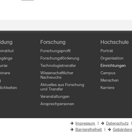
ldung
Forschung
Hochschule
institut
Forschungsprofil
Porträt
engänge
Forschungsförderung
Organisation
kurse
Technologietransfer
Einrichtungen
inare
Wissenschaftlicher
Campus
Nachwuchs
g
Menschen
Aktuelles aus Forschung
ichkeiten
Karriere
und Transfer
Veranstaltungen
Ansprechpersonen
Impressum
|
Datenschutz
Barrierefreiheit
|
Gebärdens