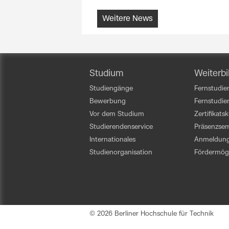
Weitere News
Studium
Weiterbi
Studiengänge
Fernstudien
Bewerbung
Fernstudi
Vor dem Studium
Zertifikats
Studierendenservice
Präsenzsem
Internationales
Anmeldun
Studienorganisation
Fördermögl
Start Fußernavigation
© 2026 Berliner Hochschule für Technik