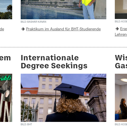
BILD: KO
BILD: BASHAR KANAN
Era
nde
Praktikum im Ausland für BHT-Studierende
Lehren
dem
Internationale
Wi
Degree Seekings
Ga
BILD: BHT
BILD: KO