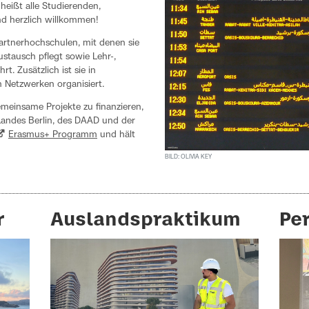
heißt alle Studierenden,
d herzlich willkommen!
Partnerhochschulen, mit denen sie
stausch pflegt sowie Lehr-,
t. Zusätzlich ist sie in
n Netzwerken organisiert.
meinsame Projekte zu finanzieren,
 Landes Berlin, des DAAD und der
Erasmus+ Programm
und hält
BILD: OLIVIA KEY
r
Auslandspraktikum
Pe