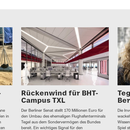
-
Rückenwind für BHT-
Teg
Campus TXL
Ber
ane
Der Berliner Senat stellt 170 Millionen Euro für
Die Inv
en in
den Umbau des ehemaligen Flughafenterminals
wackelt
h
Tegel aus dem Sondervermögen des Bundes
Wissen
ten
bereit. Ein wichtiges Signal für den
Spiel s