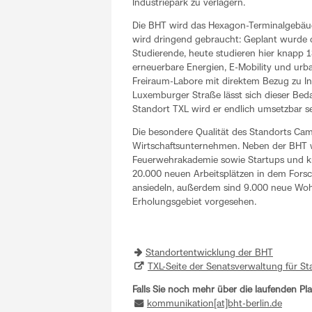
Industriepark zu verlagern.
Die BHT wird das Hexagon-Terminalgebäude
wird dringend gebraucht: Geplant wurde 
Studierende, heute studieren hier knapp 
erneuerbare Energien, E-Mobility und ur
Freiraum-Labore mit direktem Bezug zu
Luxemburger Straße lässt sich dieser Beda
Standort TXL wird er endlich umsetzbar se
Die besondere Qualität des Standorts Cam
Wirtschaftsunternehmen. Neben der BHT w
Feuerwehrakademie sowie Startups und kr
20.000 neuen Arbeitsplätzen in dem Fors
ansiedeln, außerdem sind 9.000 neue Wo
Erholungsgebiet vorgesehen.
Standortentwicklung der BHT
TXL-Seite der Senatsverwaltung für 
Falls Sie noch mehr über die laufenden P
kommunikation[at]bht-berlin.de