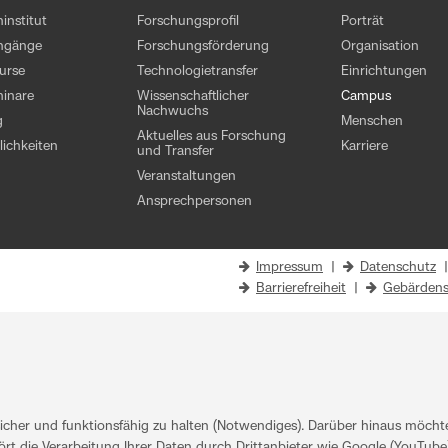
institut
Forschungsprofil
Porträt
engänge
Forschungsförderung
Organisation
kurse
Technologietransfer
Einrichtungen
inare
Wissenschaftlicher
Campus
Nachwuchs
g
Menschen
Aktuelles aus Forschung
ichkeiten
Karriere
und Transfer
Veranstaltungen
Ansprechpersonen
Impressum
|
Datenschutz
Barrierefreiheit
|
Gebärdens
her und funktionsfähig zu halten (Notwendiges). Darüber hinaus möchten
rt die Verarbeitung Ihrer Daten durch Drittanbieter wie Google (YouTube)