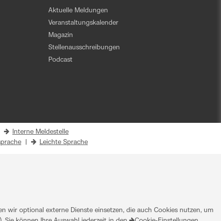
Aktuelle Meldungen
Veranstaltungskalender
Magazin
Stellenausschreibungen
Podcast
|
Interne Meldestelle
prache
|
Leichte Sprache
 wir optional externe Dienste einsetzen, die auch Cookies nutzen, um
. Sie können Ihre Auswahl jederzeit in den
Cookie-Einstellungen