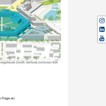
nalgebäude (Grafik: Behles&Jochimsen BdA
 Frage an: