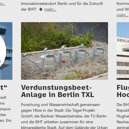
hr…
Innovationsstandort Berlin und für die Zukunft
Kommen
der BHT!
mehr…
und Wi
mehr…
ht“
Verdunstungsbeet-
Flu
Anlage in Berlin TXL
Ho
soll
ens
Forschung und Wasserwirtschaft gemeinsam
Die BH
Campus
gegen Hitze in der Stadt: Die Tegel Projekt
Republ
plan
GmbH, die Berliner Wasserbetriebe, die TU Berlin
Flughaf
en. Ein
und die BHT arbeiten zusammen für eine
Neuhau
klimaresiliente Stadt. Auf dem Gelände der Urban
zentra