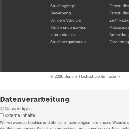
Studiengänge
Fernstudien
Bewerbung
Fernstudi
Vor dem Studium
Zertifikats
Studierendenservice
Präsenzsem
Internationales
Anmeldun
Studienorganisation
Fördermögl
© 2026 Berliner Hochschule für Technik
Datenverarbeitung
Notwendiges
Externe Inhalte
Wir verwenden Cookies und ähnliche Technologien, um unsere Website sic
die Nutzung unserer Website zu analysieren und zu verbessern. Dazu gehö