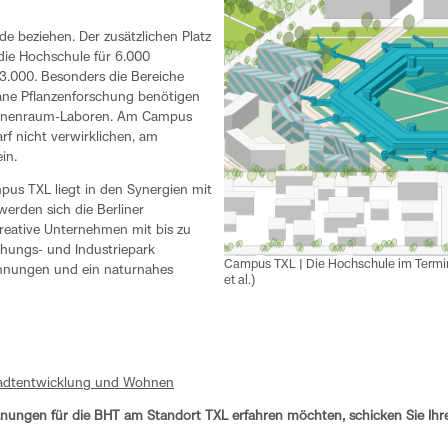
 beziehen. Der zusätzlichen Platz
die Hochschule für 6.000
13.000. Besonders die Bereiche
bane Pflanzenforschung benötigen
 Innenraum-Laboren. Am Campus
rf nicht verwirklichen, am
in.
pus TXL liegt in den Synergien mit
erden sich die Berliner
eative Unternehmen mit bis zu
chungs- und Industriepark
Campus TXL | Die Hochschule im Termi
hnungen und ein naturnahes
et al.)
Stadtentwicklung und Wohnen
lanungen für die BHT am Standort TXL erfahren möchten, schicken Sie Ihre