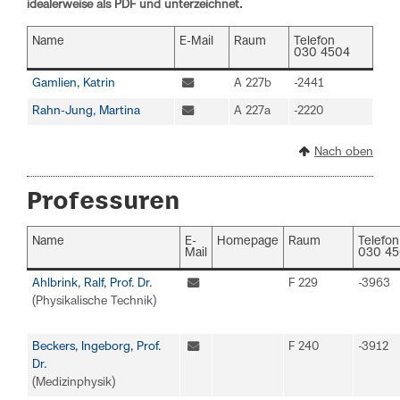
idealerweise als PDF und unterzeichnet.
Name
E-Mail
Raum
Telefon
030 4504
Gamlien, Katrin
A 227b
-2441
Rahn-Jung, Martina
A 227a
-2220
Nach oben
Professuren
Name
E-
Homepage
Raum
Telefon
Mail
030 4
Ahlbrink, Ralf, Prof. Dr.
F 229
-3963
(Physikalische Technik)
Beckers, Ingeborg, Prof.
F 240
-3912
Dr.
(Medizinphysik)