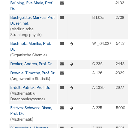
Brüning, Eva Maria, Prof.
-2133
Dr.
Buchgeister, Markus, Prof.
B L02a
-2708
Dr. rer. nat.
(Medizinische
Strahlungsphysik)
Buchholz, Monika, Prof.
W _.04.027
-5427
Dr.
(Organische Chemie)
Denker, Andrea, Prof. Dr.
C 236
-2448
Downie, Timothy, Prof. Dr.
A 126
-2339
(Angewandte Statistik)
Erdelt, Patrick, Prof. Dr.
A 132b
-2977
(Mathematik u.
Datenbanksysteme)
Estévez Schwarz, Diana,
A 225
-5090
Prof. Dr.
(Mathematik)