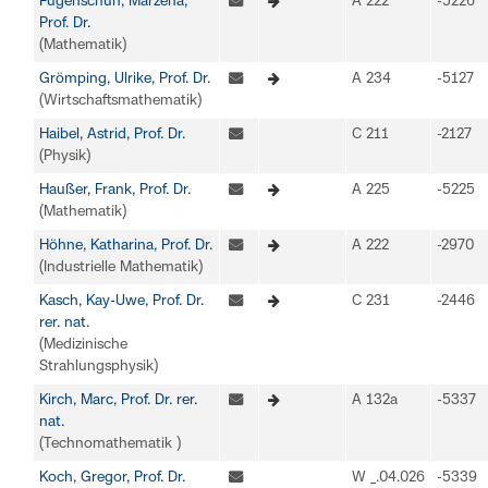
Fügenschuh, Marzena,
A 222
-5226
Prof. Dr.
(Mathematik)
Grömping, Ulrike, Prof. Dr.
A 234
-5127
(Wirtschaftsmathematik)
Haibel, Astrid, Prof. Dr.
C 211
-2127
(Physik)
Haußer, Frank, Prof. Dr.
A 225
-5225
(Mathematik)
Höhne, Katharina, Prof. Dr.
A 222
-2970
(Industrielle Mathematik)
Kasch, Kay-Uwe, Prof. Dr.
C 231
-2446
rer. nat.
(Medizinische
Strahlungsphysik)
Kirch, Marc, Prof. Dr. rer.
A 132a
-5337
nat.
(Technomathematik )
Koch, Gregor, Prof. Dr.
W _.04.026
-5339