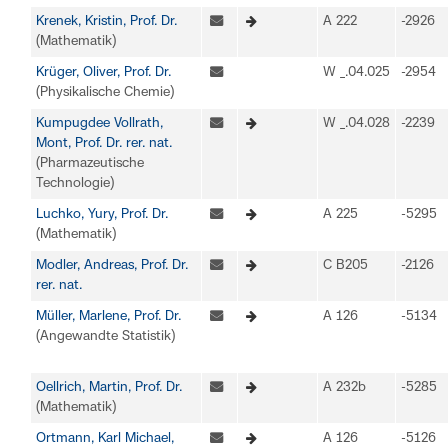
Krenek, Kristin, Prof. Dr.
A 222
-2926
(Mathematik)
Krüger, Oliver, Prof. Dr.
W _.04.025
-2954
(Physikalische Chemie)
Kumpugdee Vollrath,
W _.04.028
-2239
Mont, Prof. Dr. rer. nat.
(Pharmazeutische
Technologie)
Luchko, Yury, Prof. Dr.
A 225
-5295
(Mathematik)
Modler, Andreas, Prof. Dr.
C B205
-2126
rer. nat.
Müller, Marlene, Prof. Dr.
A 126
-5134
(Angewandte Statistik)
Oellrich, Martin, Prof. Dr.
A 232b
-5285
(Mathematik)
Ortmann, Karl Michael,
A 126
-5126