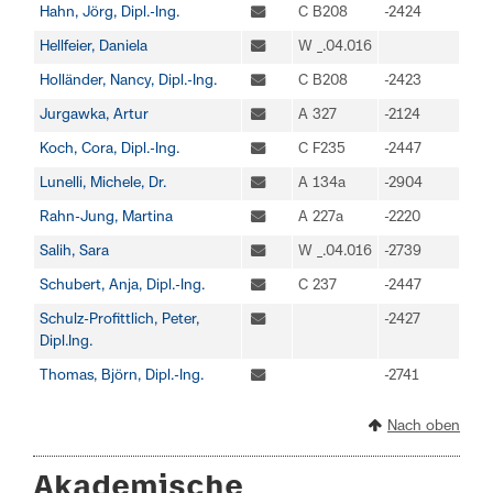
Hahn, Jörg, Dipl.-Ing.
C B208
-2424
Hellfeier, Daniela
W _.04.016
Holländer, Nancy, Dipl.-Ing.
C B208
-2423
Jurgawka, Artur
A 327
-2124
Koch, Cora, Dipl.-Ing.
C F235
-2447
Lunelli, Michele, Dr.
A 134a
-2904
Rahn-Jung, Martina
A 227a
-2220
Salih, Sara
W _.04.016
-2739
Schubert, Anja, Dipl.-Ing.
C 237
-2447
Schulz-Profittlich, Peter,
-2427
Dipl.Ing.
Thomas, Björn, Dipl.-Ing.
-2741
Nach oben
Akademische