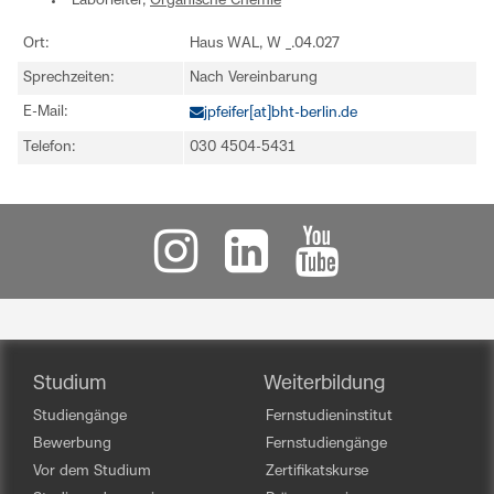
Laborleiter,
Organische Chemie
Ort:
Haus WAL, W _.04.027
Sprechzeiten:
Nach Vereinbarung
E-Mail:
jpfeifer[at]bht-berlin.de
Telefon:
030 4504-5431
Studium
Weiterbildung
Studiengänge
Fernstudieninstitut
Bewerbung
Fernstudiengänge
Vor dem Studium
Zertifikatskurse