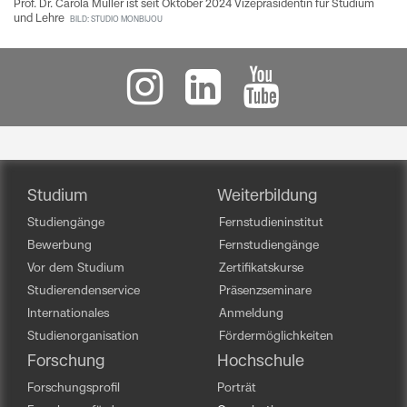
Prof. Dr. Carola Müller ist seit Oktober 2024 Vizepräsidentin für Studium
und Lehre
BILD: STUDIO MONBIJOU
Studium
Weiterbildung
Studiengänge
Fernstudieninstitut
Bewerbung
Fernstudiengänge
Vor dem Studium
Zertifikatskurse
Studierendenservice
Präsenzseminare
Internationales
Anmeldung
Studienorganisation
Fördermöglichkeiten
Forschung
Hochschule
Forschungsprofil
Porträt