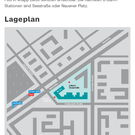
Fuß in knapp zwölf Minuten erreichbar. Die nächsten U-Bahn-
Stationen sind Seestraße oder Nauener Platz.
Lageplan