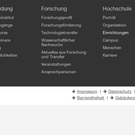
ldung
Forschung
Hochschule
institut
Forschungsprofil
Porträt
engänge
Forschungsförderung
Organisation
kurse
Technologietransfer
Einrichtungen
inare
Wissenschaftlicher
Campus
Nachwuchs
g
Menschen
Aktuelles aus Forschung
ichkeiten
Karriere
und Transfer
Veranstaltungen
Ansprechpersonen
Impressum
|
Datenschutz
Barrierefreiheit
|
Gebärdens