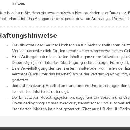
haftbar.
itte beachten Sie, dass ein systematisches Herunterladen von Daten – z. B
icht erlaubt ist. Das Anlegen eines eigenen privaten Archivs „auf Vorrat“ is
Haftungshinweise
Die Bibliothek der Berliner Hochschule für Technik stellt ihren Nu
Medien ausschliesslich für den persönlichen wissenschaftlichen G
Eine Weitergabe der lizenzierten Inhalte, ganz oder teilweise - gleic
Datenträger), per Datenfernübertragung oder analoger Form (z. B. Pa
Eine Vervielfältigung der lizenzierten Inhalte oder von Teilen der l
Vertriebs (auch über das Internet) sowie der Vertrieb (gleichgültig,
gestattet.
Jede Übersetzung, Bearbeitung und andere Umgestaltungen der lize
lizenzierten Inhalte ist untersagt.
Der Einsatz von Robotingsystemen, sogenannten Spidern und Cra
Downloadingprogrammen zwecks systematischer und automatische
lizenzierten Inhalten ist nicht gestattet. (Zitat aus: UB der HU Berli