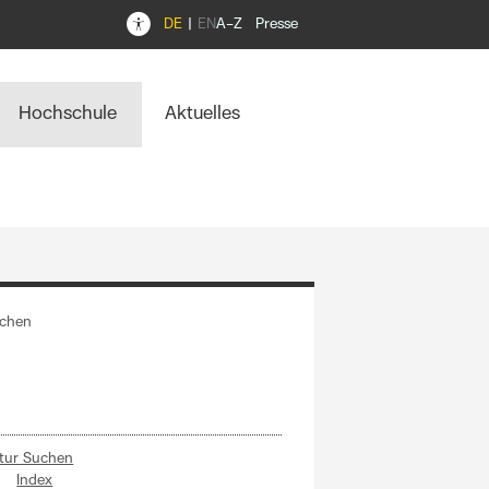
DE
EN
A–Z
Presse
Hochschule
Aktuelles
uchen
atur Suchen
Index