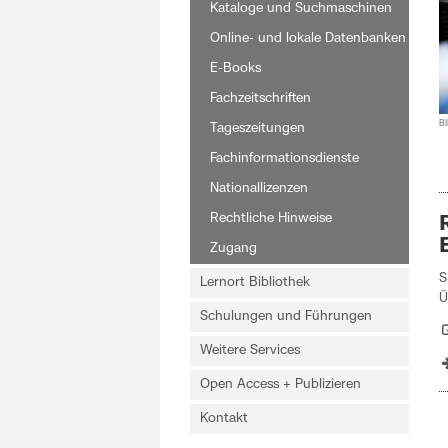
Kataloge und Suchmaschinen
Online- und lokale Datenbanken
E-Books
Fachzeitschriften
B
Tageszeitungen
Fachinformationsdienste
Nationallizenzen
Rechtliche Hinweise
Zugang
S
Lernort Bibliothek
Ü
Schulungen und Führungen
Weitere Services
Open Access + Publizieren
Kontakt