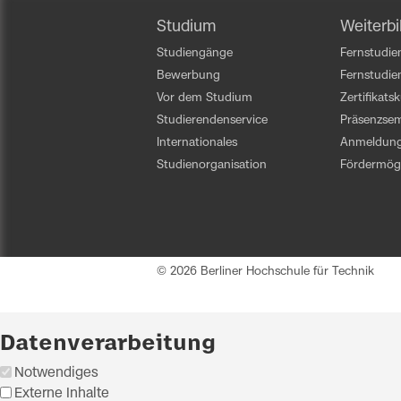
Studium
Weiterbi
Studiengänge
Fernstudien
Bewerbung
Fernstudi
Vor dem Studium
Zertifikats
Studierendenservice
Präsenzsem
Internationales
Anmeldun
Studienorganisation
Fördermögl
© 2026 Berliner Hochschule für Technik
Datenverarbeitung
Notwendiges
Externe Inhalte