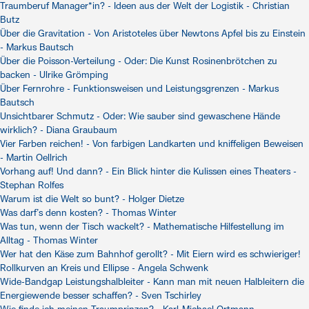
Traumberuf Manager*in? - Ideen aus der Welt der Logistik - Christian
Butz
Über die Gravitation - Von Aristoteles über Newtons Apfel bis zu Einstein
- Markus Bautsch
Über die Poisson-Verteilung - Oder: Die Kunst Rosinenbrötchen zu
backen - Ulrike Grömping
Über Fernrohre - Funktionsweisen und Leistungsgrenzen - Markus
Bautsch
Unsichtbarer Schmutz - Oder: Wie sauber sind gewaschene Hände
wirklich? - Diana Graubaum
Vier Farben reichen! - Von farbigen Landkarten und kniffeligen Beweisen
- Martin Oellrich
Vorhang auf! Und dann? - Ein Blick hinter die Kulissen eines Theaters -
Stephan Rolfes
Warum ist die Welt so bunt? - Holger Dietze
Was darf’s denn kosten? - Thomas Winter
Was tun, wenn der Tisch wackelt? - Mathematische Hilfestellung im
Alltag - Thomas Winter
Wer hat den Käse zum Bahnhof gerollt? - Mit Eiern wird es schwieriger!
Rollkurven an Kreis und Ellipse - Angela Schwenk
Wide-Bandgap Leistungshalbleiter - Kann man mit neuen Halbleitern die
Energiewende besser schaffen? - Sven Tschirley