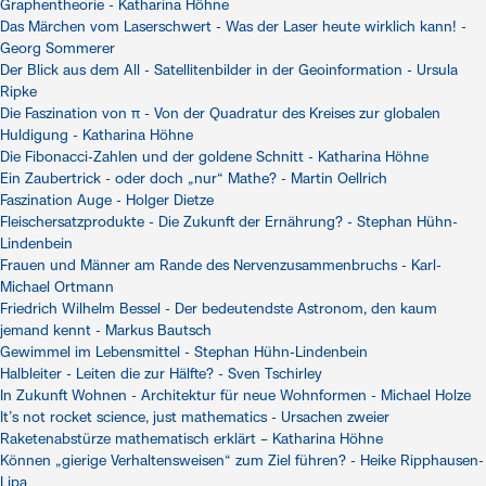
Graphentheorie - Katharina Höhne
Das Märchen vom Laserschwert - Was der Laser heute wirklich kann! -
Georg Sommerer
Der Blick aus dem All - Satellitenbilder in der Geoinformation - Ursula
Ripke
Die Faszination von π - Von der Quadratur des Kreises zur globalen
Huldigung - Katharina Höhne
Die Fibonacci-Zahlen und der goldene Schnitt - Katharina Höhne
Ein Zaubertrick - oder doch „nur“ Mathe? - Martin Oellrich
Faszination Auge - Holger Dietze
Fleischersatzprodukte - Die Zukunft der Ernährung? - Stephan Hühn-
Lindenbein
Frauen und Männer am Rande des Nervenzusammenbruchs - Karl-
Michael Ortmann
Friedrich Wilhelm Bessel - Der bedeutendste Astronom, den kaum
jemand kennt - Markus Bautsch
Gewimmel im Lebensmittel - Stephan Hühn-Lindenbein
Halbleiter - Leiten die zur Hälfte? - Sven Tschirley
In Zukunft Wohnen - Architektur für neue Wohnformen - Michael Holze
It’s not rocket science, just mathematics - Ursachen zweier
Raketenabstürze mathematisch erklärt – Katharina Höhne
Können „gierige Verhaltensweisen“ zum Ziel führen? - Heike Ripphausen-
Lipa