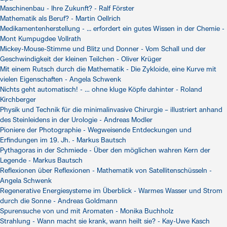
Maschinenbau - Ihre Zukunft? - Ralf Förster
Mathematik als Beruf? - Martin Oellrich
Medikamentenherstellung - ... erfordert ein gutes Wissen in der Chemie -
Mont Kumpugdee Vollrath
Mickey-Mouse-Stimme und Blitz und Donner - Vom Schall und der
Geschwindigkeit der kleinen Teilchen - Oliver Krüger
Mit einem Rutsch durch die Mathematik - Die Zykloide, eine Kurve mit
vielen Eigenschaften - Angela Schwenk
Nichts geht automatisch! - … ohne kluge Köpfe dahinter - Roland
Kirchberger
Physik und Technik für die minimalinvasive Chirurgie – illustriert anhand
des Steinleidens in der Urologie - Andreas Modler
Pioniere der Photographie - Wegweisende Entdeckungen und
Erfindungen im 19. Jh. - Markus Bautsch
Pythagoras in der Schmiede - Über den möglichen wahren Kern der
Legende - Markus Bautsch
Reflexionen über Reflexionen - Mathematik von Satellitenschüsseln -
Angela Schwenk
Regenerative Energiesysteme im Überblick - Warmes Wasser und Strom
durch die Sonne - Andreas Goldmann
Spurensuche von und mit Aromaten - Monika Buchholz
Strahlung - Wann macht sie krank, wann heilt sie? - Kay-Uwe Kasch