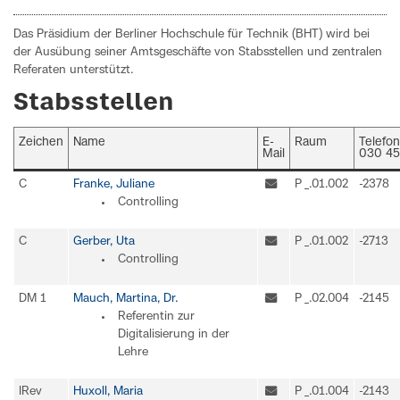
Das Präsidium der Berliner Hochschule für Technik (BHT) wird bei
der Ausübung seiner Amtsgeschäfte von Stabsstellen und zentralen
Referaten unterstützt.
Stabsstellen
Zeichen
Name
E-
Raum
Telefon
Mail
030 4
C
Franke, Juliane
P _.01.002
-2378
Controlling
C
Gerber, Uta
P _.01.002
-2713
Controlling
DM 1
Mauch, Martina, Dr.
P _.02.004
-2145
Referentin zur
Digitalisierung in der
Lehre
IRev
Huxoll, Maria
P _.01.004
-2143