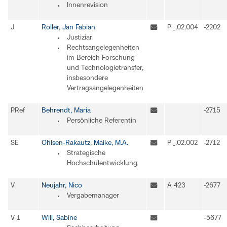
Innenrevision
J
Roller, Jan Fabian
P _.02.004
-2202
Justiziar
Rechtsangelegenheiten
im Bereich Forschung
und Technologietransfer,
insbesondere
Vertragsangelegenheiten
PRef
Behrendt, Maria
-2715
Persönliche Referentin
SE
Ohlsen-Rakautz, Maike, M.A.
P _.02.002
-2712
Strategische
Hochschulentwicklung
V
Neujahr, Nico
A 423
-2677
Vergabemanager
V 1
Will, Sabine
-5677