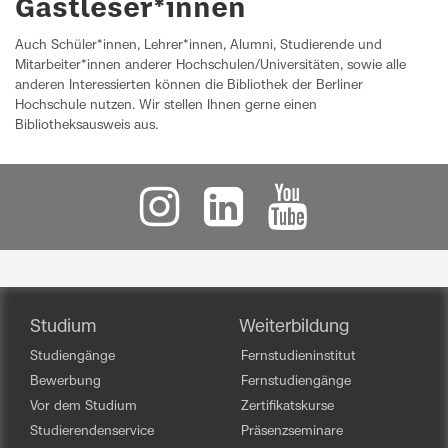
Gastleser*innen
Auch Schüler*innen, Lehrer*innen, Alumni, Studierende und
Mitarbeiter*innen anderer Hochschulen/Universitäten, sowie alle
anderen Interessierten können die Bibliothek der Berliner
Hochschule nutzen. Wir stellen Ihnen gerne einen
Bibliotheksausweis aus.
Studium
Weiterbildung
Studiengänge
Fernstudieninstitut
Bewerbung
Fernstudiengänge
Vor dem Studium
Zertifikatskurse
Studierendenservice
Präsenzseminare