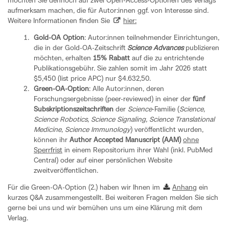
möchten Sie dennoch auf zwei Open-Access-Optionen des Verlags
aufmerksam machen, die für Autor:innen ggf. von Interesse sind.
Weitere Informationen finden Sie
hier:
Gold-OA Option
: Autor:innen teilnehmender Einrichtungen,
die in der Gold-OA-Zeitschrift
Science Advances
publizieren
möchten, erhalten
15% Rabatt
auf die zu entrichtende
Publikationsgebühr. Sie zahlen somit im Jahr 2026 statt
$5,450 (list price APC) nur $4.632,50.
Green-OA-Option
: Alle Autor:innen, deren
Forschungsergebnisse (peer-reviewed) in einer der
fünf
Subskriptionszeitschriften
der
Science
-Familie (
Science,
Science Robotics, Science Signaling, Science Translational
Medicine, Science Immunology
) veröffentlicht wurden,
können ihr
Author Accepted Manuscript (AAM)
ohne
Sperrfrist
in einem Repositorium ihrer Wahl (inkl. PubMed
Central) oder auf einer persönlichen Website
zweitveröffentlichen.
Für die Green-OA-Option (2.) haben wir Ihnen im
Anhang
ein
kurzes Q&A zusammengestellt. Bei weiteren Fragen melden Sie sich
gerne bei uns und wir bemühen uns um eine Klärung mit dem
Verlag.