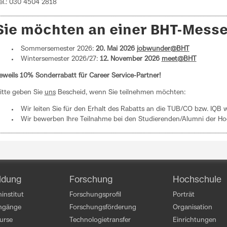
el.: 030 4504 2818
Sie möchten an einer BHT-Mess
Sommersemester 2026:
20. Mai
2026
jobwunder@BHT
Wintersemester 2026/27:
12. November 2026
meet@BHT
eweils 10% Sonderrabatt für Career Service-Partner!
itte geben Sie
uns
Bescheid, wenn Sie teilnehmen möchten:
Wir leiten Sie für den Erhalt des Rabatts an die TUB/CO bzw. IQB w
Wir bewerben Ihre Teilnahme bei den Studierenden/Alumni der Ho
ldung
Forschung
Hochschule
institut
Forschungsprofil
Porträt
engänge
Forschungsförderung
Organisation
kurse
Technologietransfer
Einrichtungen