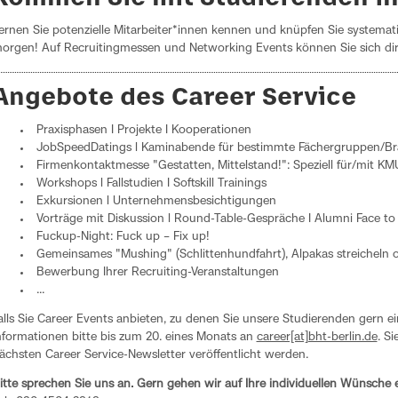
ernen Sie potenzielle Mitarbeiter*innen kennen und knüpfen Sie systemat
orgen! Auf Recruitingmessen und Networking Events können Sie sich di
Angebote des Career Service
Praxisphasen I Projekte I Kooperationen
JobSpeedDatings l Kaminabende für bestimmte Fächergruppen/B
Firmenkontaktmesse "Gestatten, Mittelstand!": Speziell für/mit K
Workshops l Fallstudien I Softskill Trainings
Exkursionen l Unternehmensbesichtigungen
Vorträge mit Diskussion l Round-Table-Gespräche I Alumni Face to
Fuckup-Night: Fuck up – Fix up!
Gemeinsames "Mushing" (Schlittenhundfahrt), Alpakas streicheln od
Bewerbung Ihrer Recruiting-Veranstaltungen
...
alls Sie Career Events anbieten, zu denen Sie unsere Studierenden gern e
nformationen bitte bis zum 20. eines Monats an
career[at]bht-berlin.de
. S
ächsten Career Service-Newsletter veröffentlicht werden.
itte sprechen Sie uns an. Gern gehen wir auf Ihre individuellen Wünsche 