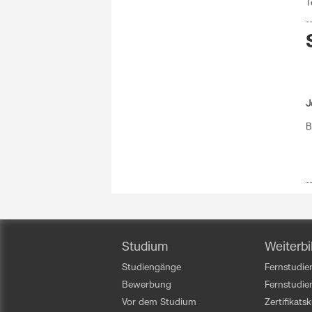
T
J
B
Studium
Weiterbi
Studiengänge
Fernstudien
Bewerbung
Fernstudi
Vor dem Studium
Zertifikats