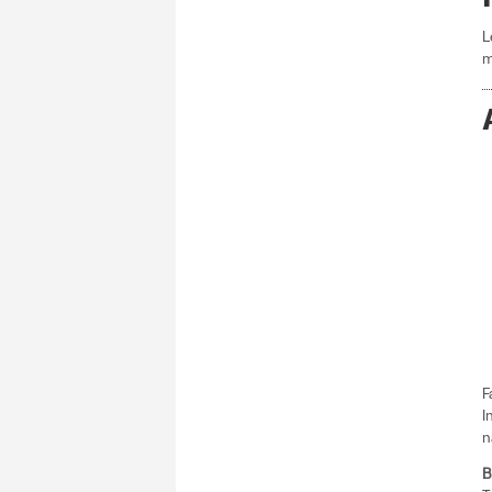
L
m
F
I
n
B