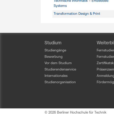
Technische Informatik – Embedded
Systems
Transformation Design & Print
Studium
Weiterbi
Studiengänge
Fernstudien
Bewerbung
Fernstudi
Vor dem Studium
Zertifikats
Studierendenservice
Präsenzsem
Internationales
Anmeldun
Studienorganisation
Fördermögl
© 2026 Berliner Hochschule für Technik