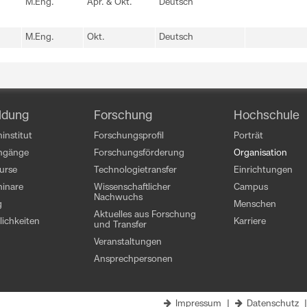
M.Eng.
Apr. & Okt.
Deutsch
M.Eng.
Okt.
Deutsch
ldung
Forschung
Hochschule
institut
Forschungsprofil
Porträt
engänge
Forschungsförderung
Organisation
kurse
Technologietransfer
Einrichtungen
inare
Wissenschaftlicher
Campus
Nachwuchs
g
Menschen
Aktuelles aus Forschung
ichkeiten
Karriere
und Transfer
Veranstaltungen
Ansprechpersonen
Impressum
|
Datenschutz