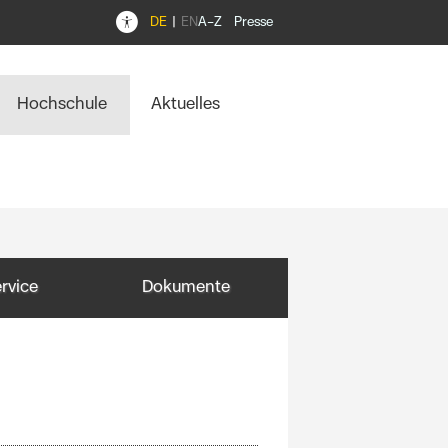
DE
EN
A–Z
Presse
Hochschule
Aktuelles
rvice
Dokumente