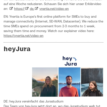
auf eine Woche reduzieren. Schauen Sie sich hier unser Erklärvideo
an:
https://
de.
ynertia.net/video-en
EN: Ynertia is Europe's first online platform for SMEs to buy and
manage connectivity (Internet, SD-WAN, Datacenter). We reduce the
time SMEs spend on procurement from 2-3 months to 1 week,
saving them time and money. Watch our explainer video here:
https://ynertia.net/video-en
heyJura
DE: heyJura vereinfacht das Jurastudium
Das Team von heyJura setzt dort an, wo das Jurastudium weh tut.