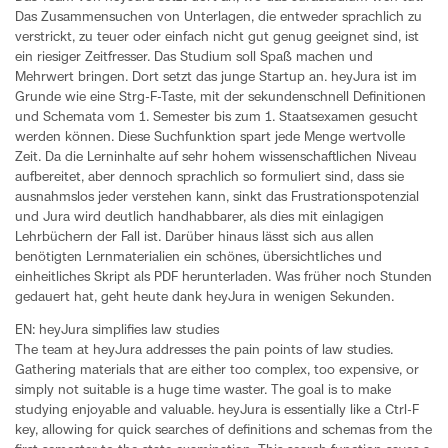
Das Zusammensuchen von Unterlagen, die entweder sprachlich zu
verstrickt, zu teuer oder einfach nicht gut genug geeignet sind, ist
ein riesiger Zeitfresser. Das Studium soll Spaß machen und
Mehrwert bringen. Dort setzt das junge Startup an. heyJura ist im
Grunde wie eine Strg-F-Taste, mit der sekundenschnell Definitionen
und Schemata vom 1. Semester bis zum 1. Staatsexamen gesucht
werden können. Diese Suchfunktion spart jede Menge wertvolle
Zeit. Da die Lerninhalte auf sehr hohem wissenschaftlichen Niveau
aufbereitet, aber dennoch sprachlich so formuliert sind, dass sie
ausnahmslos jeder verstehen kann, sinkt das Frustrationspotenzial
und Jura wird deutlich handhabbarer, als dies mit einlagigen
Lehrbüchern der Fall ist. Darüber hinaus lässt sich aus allen
benötigten Lernmaterialien ein schönes, übersichtliches und
einheitliches Skript als PDF herunterladen. Was früher noch Stunden
gedauert hat, geht heute dank heyJura in wenigen Sekunden.
EN: heyJura simplifies law studies
The team at heyJura addresses the pain points of law studies.
Gathering materials that are either too complex, too expensive, or
simply not suitable is a huge time waster. The goal is to make
studying enjoyable and valuable. heyJura is essentially like a Ctrl-F
key, allowing for quick searches of definitions and schemas from the