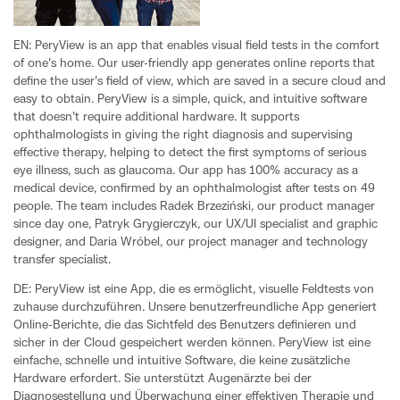
EN: PeryView is an app that enables visual field tests in the comfort
of one's home. Our user-friendly app generates online reports that
define the user's field of view, which are saved in a secure cloud and
easy to obtain. PeryView is a simple, quick, and intuitive software
that doesn't require additional hardware. It supports
ophthalmologists in giving the right diagnosis and supervising
effective therapy, helping to detect the first symptoms of serious
eye illness, such as glaucoma. Our app has 100% accuracy as a
medical device, confirmed by an ophthalmologist after tests on 49
people. The team includes Radek Brzeziński, our product manager
since day one, Patryk Grygierczyk, our UX/UI specialist and graphic
designer, and Daria Wróbel, our project manager and technology
transfer specialist.
DE: PeryView ist eine App, die es ermöglicht, visuelle Feldtests von
zuhause durchzuführen. Unsere benutzerfreundliche App generiert
Online-Berichte, die das Sichtfeld des Benutzers definieren und
sicher in der Cloud gespeichert werden können. PeryView ist eine
einfache, schnelle und intuitive Software, die keine zusätzliche
Hardware erfordert. Sie unterstützt Augenärzte bei der
Diagnosestellung und Überwachung einer effektiven Therapie und