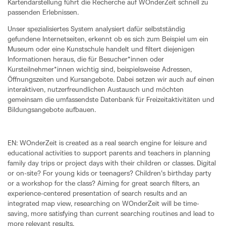
Kartendarstellung führt die Recherche auf WOnderZeit schnell zu
passenden Erlebnissen.
Unser spezialisiertes System analysiert dafür selbstständig
gefundene Internetseiten, erkennt ob es sich zum Beispiel um ein
Museum oder eine Kunstschule handelt und filtert diejenigen
Informationen heraus, die für Besucher*innen oder
Kursteilnehmer*innen wichtig sind, beispielsweise Adressen,
Öffnungszeiten und Kursangebote. Dabei setzen wir auch auf einen
interaktiven, nutzerfreundlichen Austausch und möchten
gemeinsam die umfassendste Datenbank für Freizeitaktivitäten und
Bildungsangebote aufbauen.
EN: WOnderZeit is created as a real search engine for leisure and
educational activities to support parents and teachers in planning
family day trips or project days with their children or classes. Digital
or on-site? For young kids or teenagers? Children's birthday party
or a workshop for the class? Aiming for great search filters, an
experience-centered presentation of search results and an
integrated map view, researching on WOnderZeit will be time-
saving, more satisfying than current searching routines and lead to
more relevant results.