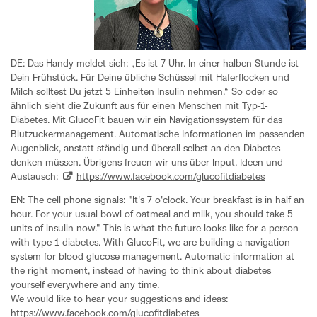
DE: Das Handy meldet sich: „Es ist 7 Uhr. In einer halben Stunde ist
Dein Frühstück. Für Deine übliche Schüssel mit Haferflocken und
Milch solltest Du jetzt 5 Einheiten Insulin nehmen.“ So oder so
ähnlich sieht die Zukunft aus für einen Menschen mit Typ-1-
Diabetes. Mit GlucoFit bauen wir ein Navigationssystem für das
Blutzuckermanagement. Automatische Informationen im passenden
Augenblick, anstatt ständig und überall selbst an den Diabetes
denken müssen. Übrigens freuen wir uns über Input, Ideen und
Austausch:
https://www.facebook.com/glucofitdiabetes
EN: The cell phone signals: "It's 7 o'clock. Your breakfast is in half an
hour. For your usual bowl of oatmeal and milk, you should take 5
units of insulin now." This is what the future looks like for a person
with type 1 diabetes. With GlucoFit, we are building a navigation
system for blood glucose management. Automatic information at
the right moment, instead of having to think about diabetes
yourself everywhere and any time.
We would like to hear your suggestions and ideas:
https://www.facebook.com/glucofitdiabetes