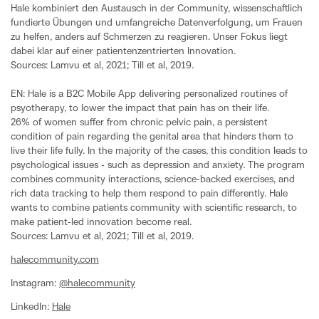
Hale kombiniert den Austausch in der Community, wissenschaftlich
fundierte Übungen und umfangreiche Datenverfolgung, um Frauen
zu helfen, anders auf Schmerzen zu reagieren. Unser Fokus liegt
dabei klar auf einer patientenzentrierten Innovation.
Sources: Lamvu et al, 2021; Till et al, 2019.
EN: Hale is a B2C Mobile App delivering personalized routines of
psyotherapy, to lower the impact that pain has on their life.
26% of women suffer from chronic pelvic pain, a persistent
condition of pain regarding the genital area that hinders them to
live their life fully. In the majority of the cases, this condition leads to
psychological issues - such as depression and anxiety. The program
combines community interactions, science-backed exercises, and
rich data tracking to help them respond to pain differently. Hale
wants to combine patients community with scientific research, to
make patient-led innovation become real.
Sources: Lamvu et al, 2021; Till et al, 2019.
halecommunity.com
Instagram:
@halecommunity
LinkedIn:
Hale