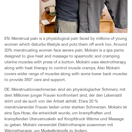
EN: Menstrual pain is a physiological pain faced by millions of young
women which disturbs lifestyle and puts them off work too. Around
20% menstruating women face severe pain. Moksini is a spa pants
designed to give heat and massage to spasmodic and cramping
uterine muscles with press of a button. Moksini uses electrotherapy
along with heat therapy to control muscle cramps. Also Moksini
covers wider range of muscles along with some lower back muscles
to provide 360° care and support.
DE: Menstruationsschmerzen sind ein physiologischer Schmerz, mit
dem Millionen junger Frauen konfrontiert sind, der den Lebensstil
stört und sie auch von der Arbeit abhält. Etwa 20 %
menstruierender Frauen leiden unter starken Schmerzen. Moksini ist
eine Spa-Hose, die entwickelt wurde, um krampfhaften und
krampfenden Uterusmuskeln auf Knopfdruck Wärme und Massage
zu geben. Moksini verwendet Elektrotherapie zusammen mit
Wärmetherapie, um Muskelkrämpfe zu lindern.