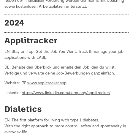
Neben der finanziellen Förderung werden die Teams mit Coaching
sowie kostenlosen Arbeitsplätzen unterstützt.
2024
Applitracker
EN: Stay on Top, Get the Job You Want. Track & manage your job
applications with EASE.
DE: Behalte den Überblick und erhalte den Job, den du willst.
Verfolge und verwalte deine Job-Bewerbungen ganz einfach.
Website:
www.applitracker.app
LinkedIn:
https://www.linkedin.com/company/applitracker/
Dialetics
EN: The first platform for living with type 1 diabetes.
With the right approach to more control, safety and spontaneity in
everyday life.