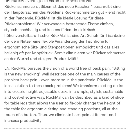
DE: RückMal verfolgt die Vision einer Welt frei von
Rückenschmerzen. „Sitzen ist das neue Rauchen“ beschreibt eine
der Hauptursachen des Problems Rückenschmerzen gut – erst recht
in der Pandemie. RückMal ist die ideale Lösung für diese
Rückenprobleme! Wir verwandeln bestehende Tische einfach,
stylisch, nachhaltig und kosteneffizient in elektrisch
höhenverstellbare Tische. RückMal ist eine Art Schuh für Tischbeine,
der dem Nutzer eine flexible Veränderung der Tischhöhe für
ergonomische Sitz- und Stehpositionen ermöglicht und das alles
beliebig oft per Knopfdruck. Somit eliminieren wir Rückenschmerzen
an der Wurzel und steigern Produktivität!
EN: RückMal pursues the vision of a world free of back pain. "Sitting
is the new smoking" well describes one of the main causes of the
problem back pain - even more so in the pandemic. RückMal is the
ideal solution to these back problems! We transform existing desks
into electric height-adjustable desks in a simple, stylish, sustainable
and cost-effective way. RückMal can be described as a kind of shoe
for table legs that allows the user to flexibly change the height of
the table for ergonomic sitting and standing positions, all at the
touch of a button. Thus, we eliminate back pain at its root and
increase productivity!