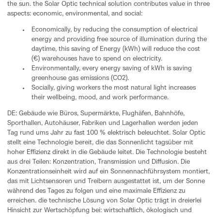
the sun. the Solar Optic technical solution contributes value in three
aspects: economic, environmental, and social:
Economically, by reducing the consumption of electrical
energy and providing free source of illumination during the
daytime, this saving of Energy (kWh) will reduce the cost
(€) warehouses have to spend on electricity.
Environmentally, every energy saving of kWh is saving
greenhouse gas emissions (CO2).
Socially, giving workers the most natural light increases
their wellbeing, mood, and work performance.
DE: Gebäude wie Büros, Supermärkte, Flughäfen, Bahnhöfe,
Sporthallen, Autohäuser, Fabriken und Lagerhallen werden jeden
Tag rund ums Jahr zu fast 100 % elektrisch beleuchtet. Solar Optic
stellt eine Technologie bereit, die das Sonnenlicht tagsüber mit
hoher Effizienz direkt in die Gebäude leitet. Die Technologie besteht
aus drei Teilen: Konzentration, Transmission und Diffusion. Die
Konzentrationseinheit wird auf ein Sonnennachführsystem montiert,
das mit Lichtsensoren und Treibern ausgestattet ist, um der Sonne
während des Tages zu folgen und eine maximale Effizienz zu
erreichen. die technische Lösung von Solar Optic trägt in dreierlei
Hinsicht zur Wertschöpfung bei: wirtschaftlich, ökologisch und