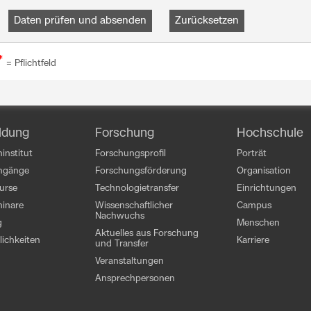
*
= Pflichtfeld
ldung
Forschung
Hochschule
institut
Forschungsprofil
Porträt
engänge
Forschungsförderung
Organisation
kurse
Technologietransfer
Einrichtungen
inare
Wissenschaftlicher
Campus
Nachwuchs
g
Menschen
Aktuelles aus Forschung
ichkeiten
Karriere
und Transfer
Veranstaltungen
Ansprechpersonen