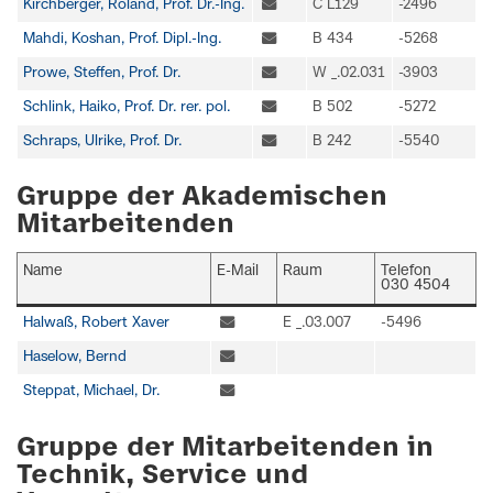
Kirchberger, Roland, Prof. Dr.-Ing.
C L129
-2496
Mahdi, Koshan, Prof. Dipl.-Ing.
B 434
-5268
Prowe, Steffen, Prof. Dr.
W _.02.031
-3903
Schlink, Haiko, Prof. Dr. rer. pol.
B 502
-5272
Schraps, Ulrike, Prof. Dr.
B 242
-5540
Gruppe der Akademischen
Mitarbeitenden
Name
E-Mail
Raum
Telefon
030 4504
Halwaß, Robert Xaver
E _.03.007
-5496
Haselow, Bernd
Steppat, Michael, Dr.
Gruppe der Mitarbeitenden in
Technik, Service und