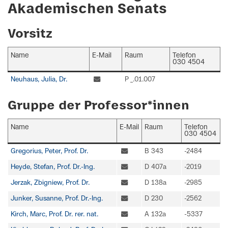
Akademischen Senats
Vorsitz
Name
E-Mail
Raum
Telefon
030 4504
Neuhaus, Julia, Dr.
P _.01.007
Gruppe der Professor*innen
Name
E-Mail
Raum
Telefon
030 4504
Gregorius, Peter, Prof. Dr.
B 343
-2484
Heyde, Stefan, Prof. Dr.-Ing.
D 407a
-2019
Jerzak, Zbigniew, Prof. Dr.
D 138a
-2985
Junker, Susanne, Prof. Dr.-Ing.
D 230
-2562
Kirch, Marc, Prof. Dr. rer. nat.
A 132a
-5337