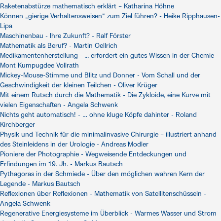
Raketenabstürze mathematisch erklärt – Katharina Höhne
Können „gierige Verhaltensweisen“ zum Ziel führen? - Heike Ripphausen-
Lipa
Maschinenbau - Ihre Zukunft? - Ralf Förster
Mathematik als Beruf? - Martin Oellrich
Medikamentenherstellung - ... erfordert ein gutes Wissen in der Chemie -
Mont Kumpugdee Vollrath
Mickey-Mouse-Stimme und Blitz und Donner - Vom Schall und der
Geschwindigkeit der kleinen Teilchen - Oliver Krüger
Mit einem Rutsch durch die Mathematik - Die Zykloide, eine Kurve mit
vielen Eigenschaften - Angela Schwenk
Nichts geht automatisch! - … ohne kluge Köpfe dahinter - Roland
Kirchberger
Physik und Technik für die minimalinvasive Chirurgie – illustriert anhand
des Steinleidens in der Urologie - Andreas Modler
Pioniere der Photographie - Wegweisende Entdeckungen und
Erfindungen im 19. Jh. - Markus Bautsch
Pythagoras in der Schmiede - Über den möglichen wahren Kern der
Legende - Markus Bautsch
Reflexionen über Reflexionen - Mathematik von Satellitenschüsseln -
Angela Schwenk
Regenerative Energiesysteme im Überblick - Warmes Wasser und Strom