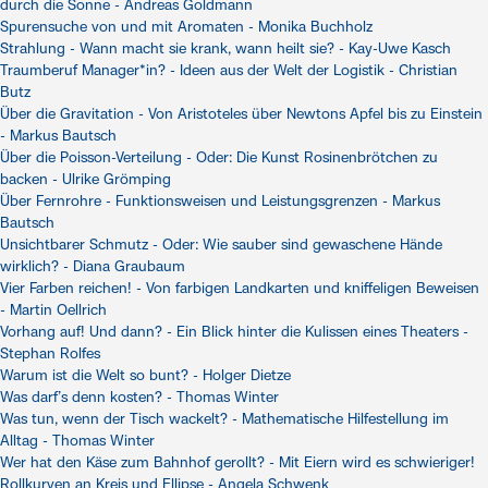
durch die Sonne - Andreas Goldmann
Spurensuche von und mit Aromaten - Monika Buchholz
Strahlung - Wann macht sie krank, wann heilt sie? - Kay-Uwe Kasch
Traumberuf Manager*in? - Ideen aus der Welt der Logistik - Christian
Butz
Über die Gravitation - Von Aristoteles über Newtons Apfel bis zu Einstein
- Markus Bautsch
Über die Poisson-Verteilung - Oder: Die Kunst Rosinenbrötchen zu
backen - Ulrike Grömping
Über Fernrohre - Funktionsweisen und Leistungsgrenzen - Markus
Bautsch
Unsichtbarer Schmutz - Oder: Wie sauber sind gewaschene Hände
wirklich? - Diana Graubaum
Vier Farben reichen! - Von farbigen Landkarten und kniffeligen Beweisen
- Martin Oellrich
Vorhang auf! Und dann? - Ein Blick hinter die Kulissen eines Theaters -
Stephan Rolfes
Warum ist die Welt so bunt? - Holger Dietze
Was darf’s denn kosten? - Thomas Winter
Was tun, wenn der Tisch wackelt? - Mathematische Hilfestellung im
Alltag - Thomas Winter
Wer hat den Käse zum Bahnhof gerollt? - Mit Eiern wird es schwieriger!
Rollkurven an Kreis und Ellipse - Angela Schwenk