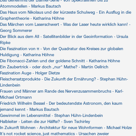
Das Geheimnis der Balmer-Serie - Von Spektrallinien bis zu
Atommodellen - Markus Bautsch
Das Haus vom Nikolaus und der kürzeste Schulweg - Ein Ausflug in die
Graphentheorie - Katharina Höhne
Das Märchen vom Laserschwert - Was der Laser heute wirklich kann! -
Georg Sommerer
Der Blick aus dem All - Satellitenbilder in der Geoinformation - Ursula
Ripke
Die Faszination von π - Von der Quadratur des Kreises zur globalen
Huldigung - Katharina Höhne
Die Fibonacci-Zahlen und der goldene Schnitt - Katharina Höhne
Ein Zaubertrick - oder doch „nur“ Mathe? - Martin Oellrich
Faszination Auge - Holger Dietze
Fleischersatzprodukte - Die Zukunft der Ernährung? - Stephan Hühn-
Lindenbein
Frauen und Männer am Rande des Nervenzusammenbruchs - Karl-
Michael Ortmann
Friedrich Wilhelm Bessel - Der bedeutendste Astronom, den kaum
jemand kennt - Markus Bautsch
Gewimmel im Lebensmittel - Stephan Hühn-Lindenbein
Halbleiter - Leiten die zur Hälfte? - Sven Tschirley
In Zukunft Wohnen - Architektur für neue Wohnformen - Michael Holze
It’s not rocket science, just mathematics - Ursachen zweier