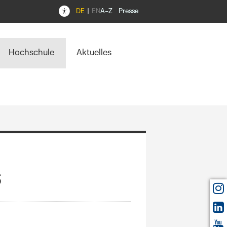
DE
EN
A–Z
Presse
Hochschule
Aktuelles
s