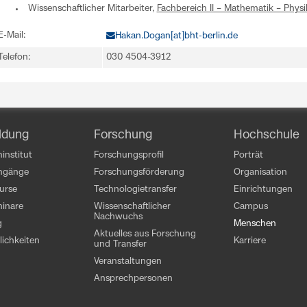
Wissenschaftlicher Mitarbeiter,
Fachbereich II – Mathematik – Phys
E-Mail:
Hakan.Dogan[at]bht-berlin.de
Telefon:
030 4504-3912
ldung
Forschung
Hochschule
institut
Forschungsprofil
Porträt
engänge
Forschungsförderung
Organisation
kurse
Technologietransfer
Einrichtungen
inare
Wissenschaftlicher
Campus
Nachwuchs
g
Menschen
Aktuelles aus Forschung
ichkeiten
Karriere
und Transfer
Veranstaltungen
Ansprechpersonen