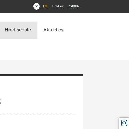
DE
EN
A–Z
Presse
Hochschule
Aktuelles
s