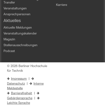
Transfer
Karriere
Veranstaltungen
Ansprechpersonen
Aktuelles
Aktuelle Meldungen
Veranstaltungskalender
Magazin
Stellenausschreibungen
Podcast
© 2026 Berliner Hochschule
für Technik
Impressum
|
Datenschutz
|
Interne
Meldestelle
Barrierefreiheit
|
Gebärdensprache
|
Leichte Sprache