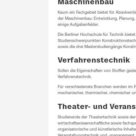
Maschinenbau
Kaum ein Fachgebiet bietet für Absolventi
der Maschinenbau: Entwicklung, Planung, R
einige Aufgabenfelder.
Die Berliner Hochschule für Technik biete
Studienschwerpunkten Konstruktionstechn
sowie die drei Masterstudiengänge Konstr
Verfahrenstechnik
Sollen die Eigenschaften von Stoffen gezi
Verfahrenstechnik.
Für verschiedenste Branchen werden im Fa
mechanischer, thermischer, chemischer un
Theater- und Veran
Studierende der Theatertechnik sowie de
wirtschaftswissenschaftliche sowie fachsp
organisatorische und künstlerische Inhalt
Veranstaltungstechnik und -management p