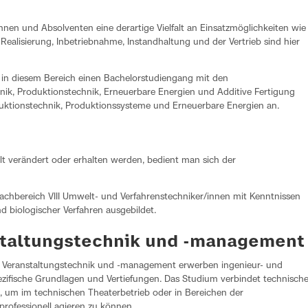
nnen und Absolventen eine derartige Vielfalt an Einsatzmöglichkeiten wie
ealisierung, Inbetriebnahme, Instandhaltung und der Vertrieb sind hier
t in diesem Bereich einen Bachelorstudiengang mit den
ik, Produktionstechnik, Erneuerbare Energien und Additive Fertigung
uktionstechnik, Produktionssysteme und Erneuerbare Energien an.
elt verändert oder erhalten werden, bedient man sich der
chbereich VIII Umwelt- und Verfahrenstechniker/innen mit Kenntnissen
d biologischer Verfahren ausgebildet.
staltungstechnik und -management
r Veranstaltungstechnik und -management erwerben ingenieur- und
ezifische Grundlagen und Vertiefungen. Das Studium verbindet technische
e, um im technischen Theaterbetrieb oder in Bereichen der
rofessionell agieren zu können.