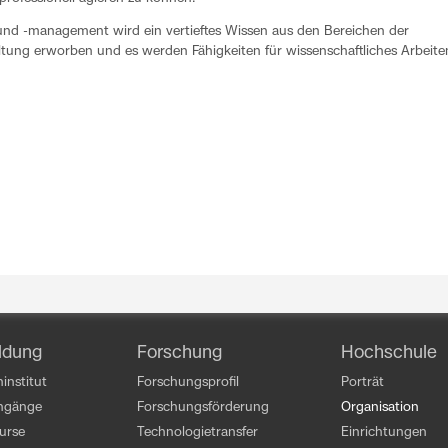
und -management wird ein vertieftes Wissen aus den Bereichen der
tung erworben und es werden Fähigkeiten für wissenschaftliches Arbeite
ldung
Forschung
Hochschule
institut
Forschungsprofil
Porträt
engänge
Forschungsförderung
Organisation
kurse
Technologietransfer
Einrichtungen