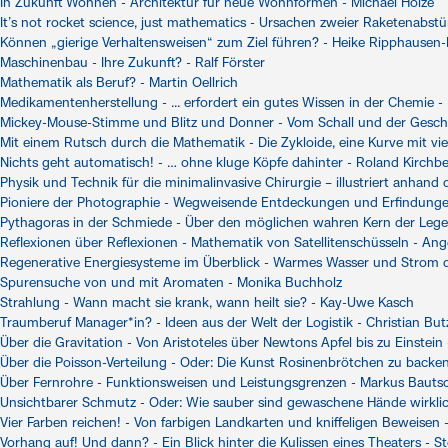
In Zukunft Wohnen - Architektur für neue Wohnformen - Michael Holze
It’s not rocket science, just mathematics - Ursachen zweier Raketenabst
Können „gierige Verhaltensweisen“ zum Ziel führen? - Heike Ripphausen-
Maschinenbau - Ihre Zukunft? - Ralf Förster
Mathematik als Beruf? - Martin Oellrich
Medikamentenherstellung - ... erfordert ein gutes Wissen in der Chemie
Mickey-Mouse-Stimme und Blitz und Donner - Vom Schall und der Geschwin
Mit einem Rutsch durch die Mathematik - Die Zykloide, eine Kurve mit v
Nichts geht automatisch! - … ohne kluge Köpfe dahinter - Roland Kirchb
Physik und Technik für die minimalinvasive Chirurgie – illustriert anhand 
Pioniere der Photographie - Wegweisende Entdeckungen und Erfindungen
Pythagoras in der Schmiede - Über den möglichen wahren Kern der Leg
Reflexionen über Reflexionen - Mathematik von Satellitenschüsseln - An
Regenerative Energiesysteme im Überblick - Warmes Wasser und Strom 
Spurensuche von und mit Aromaten - Monika Buchholz
Strahlung - Wann macht sie krank, wann heilt sie? - Kay-Uwe Kasch
Traumberuf Manager*in? - Ideen aus der Welt der Logistik - Christian But
Über die Gravitation - Von Aristoteles über Newtons Apfel bis zu Einstei
Über die Poisson-Verteilung - Oder: Die Kunst Rosinenbrötchen zu backe
Über Fernrohre - Funktionsweisen und Leistungsgrenzen - Markus Bauts
Unsichtbarer Schmutz - Oder: Wie sauber sind gewaschene Hände wirkl
Vier Farben reichen! - Von farbigen Landkarten und kniffeligen Beweisen -
Vorhang auf! Und dann? - Ein Blick hinter die Kulissen eines Theaters - S