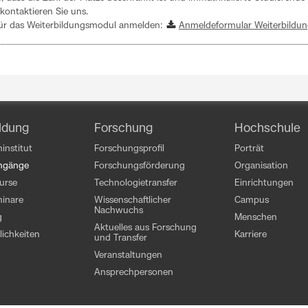
kontaktieren Sie uns.
für das Weiterbildungsmodul anmelden:
Anmeldeformular Weiterbildu
ldung
Forschung
Hochschule
institut
Forschungsprofil
Porträt
engänge
Forschungsförderung
Organisation
kurse
Technologietransfer
Einrichtungen
inare
Wissenschaftlicher
Campus
Nachwuchs
g
Menschen
Aktuelles aus Forschung
ichkeiten
Karriere
und Transfer
Veranstaltungen
Ansprechpersonen