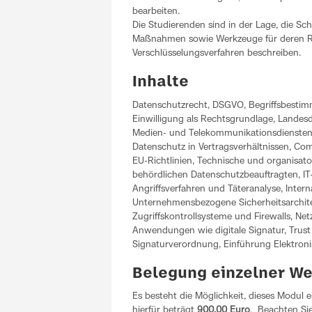
bearbeiten.
Die Studierenden sind in der Lage, die S
Maßnahmen sowie Werkzeuge für deren R
Verschlüsselungsverfahren beschreiben.
Inhalte
Datenschutzrecht, DSGVO, Begriffsbesti
Einwilligung als Rechtsgrundlage, Landesd
Medien- und Telekommunikationsdiensten, 
Datenschutz in Vertragsverhältnissen, Co
EU-Richtlinien, Technische und organisa
behördlichen Datenschutzbeauftragten, I
Angriffsverfahren und Täteranalyse, Inter
Unternehmensbezogene Sicherheitsarchit
Zugriffskontrollsysteme und Firewalls, N
Anwendungen wie digitale Signatur, Trust 
Signaturverordnung, Einführung Elektroni
Belegung einzelner W
Es besteht die Möglichkeit, dieses Modul e
hierfür beträgt
900,00 Euro
. Beachten Sie