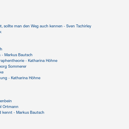
, sollte man den Weg auch kennen - Sven Tschirley
k
ch
n - Markus Bautsch
Graphentheorie - Katharina Höhne
Georg Sommerer
pke
igung - Katharina Höhne
denbein
el Ortmann
d kennt - Markus Bautsch