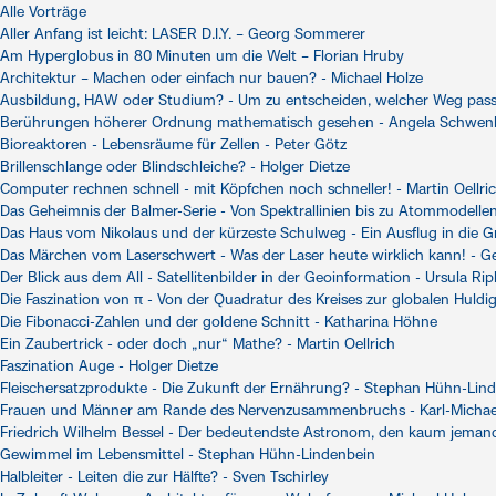
Alle Vorträge
Aller Anfang ist leicht: LASER D.I.Y. – Georg Sommerer
Am Hyperglobus in 80 Minuten um die Welt – Florian Hruby
Architektur – Machen oder einfach nur bauen? - Michael Holze
Ausbildung, HAW oder Studium? - Um zu entscheiden, welcher Weg passt
Berührungen höherer Ordnung mathematisch gesehen - Angela Schwen
Bioreaktoren - Lebensräume für Zellen - Peter Götz
Brillenschlange oder Blindschleiche? - Holger Dietze
Computer rechnen schnell - mit Köpfchen noch schneller! - Martin Oellri
Das Geheimnis der Balmer-Serie - Von Spektrallinien bis zu Atommodelle
Das Haus vom Nikolaus und der kürzeste Schulweg - Ein Ausflug in die 
Das Märchen vom Laserschwert - Was der Laser heute wirklich kann! - 
Der Blick aus dem All - Satellitenbilder in der Geoinformation - Ursula Ri
Die Faszination von π - Von der Quadratur des Kreises zur globalen Huld
Die Fibonacci-Zahlen und der goldene Schnitt - Katharina Höhne
Ein Zaubertrick - oder doch „nur“ Mathe? - Martin Oellrich
Faszination Auge - Holger Dietze
Fleischersatzprodukte - Die Zukunft der Ernährung? - Stephan Hühn-Lin
Frauen und Männer am Rande des Nervenzusammenbruchs - Karl-Micha
Friedrich Wilhelm Bessel - Der bedeutendste Astronom, den kaum jeman
Gewimmel im Lebensmittel - Stephan Hühn-Lindenbein
Halbleiter - Leiten die zur Hälfte? - Sven Tschirley