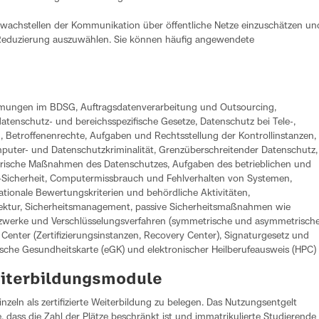
chwachstellen der Kommunikation über öffentliche Netze einzuschätzen un
eduzierung auszuwählen. Sie können häufig angewendete
mmungen im BDSG, Auftragsdatenverarbeitung und Outsourcing,
atenschutz- und bereichsspezifische Gesetze, Datenschutz bei Tele-,
Betroffenenrechte, Aufgaben und Rechtsstellung der Kontrollinstanzen,
mputer- und Datenschutzkriminalität, Grenzüberschreitender Datenschutz,
torische Maßnahmen des Datenschutzes, Aufgaben des betrieblichen und
T-Sicherheit, Computermissbrauch und Fehlverhalten von Systemen,
nationale Bewertungskriterien und behördliche Aktivitäten,
ektur, Sicherheitsmanagement, passive Sicherheitsmaßnahmen wie
etzwerke und Verschlüsselungsverfahren (symmetrische und asymmetrische
Center (Zertifizierungsinstanzen, Recovery Center), Signaturgesetz und
sche Gesundheitskarte (eGK) und elektronischer Heilberufeausweis (HPC)
eiterbildungsmodule
inzeln als zertifizierte Weiterbildung zu belegen. Das Nutzungsentgelt
, dass die Zahl der Plätze beschränkt ist und immatrikulierte Studierende