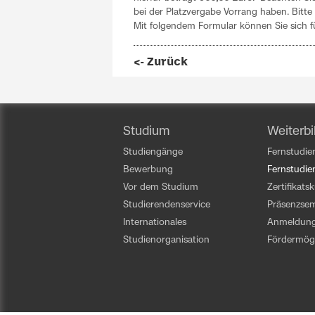
bei der Platzvergabe Vorrang haben. Bitte 
Mit folgendem Formular können Sie sich 
<- Zurück
Studium
Weiterbi
Studiengänge
Fernstudien
Bewerbung
Fernstudi
Vor dem Studium
Zertifikats
Studierendenservice
Präsenzsem
Internationales
Anmeldun
Studienorganisation
Fördermögl