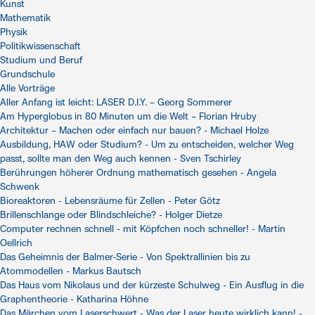
Kunst
Mathematik
Physik
Politikwissenschaft
Studium und Beruf
Grundschule
Alle Vorträge
Aller Anfang ist leicht: LASER D.I.Y. – Georg Sommerer
Am Hyperglobus in 80 Minuten um die Welt – Florian Hruby
Architektur – Machen oder einfach nur bauen? - Michael Holze
Ausbildung, HAW oder Studium? - Um zu entscheiden, welcher Weg
passt, sollte man den Weg auch kennen - Sven Tschirley
Berührungen höherer Ordnung mathematisch gesehen - Angela
Schwenk
Bioreaktoren - Lebensräume für Zellen - Peter Götz
Brillenschlange oder Blindschleiche? - Holger Dietze
Computer rechnen schnell - mit Köpfchen noch schneller! - Martin
Oellrich
Das Geheimnis der Balmer-Serie - Von Spektrallinien bis zu
Atommodellen - Markus Bautsch
Das Haus vom Nikolaus und der kürzeste Schulweg - Ein Ausflug in die
Graphentheorie - Katharina Höhne
Das Märchen vom Laserschwert - Was der Laser heute wirklich kann! -