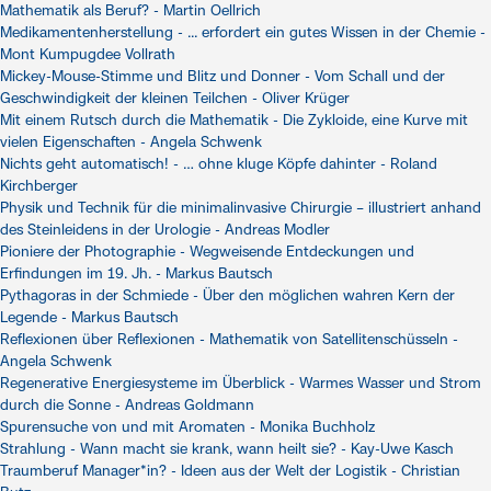
Mathematik als Beruf? - Martin Oellrich
Medikamentenherstellung - ... erfordert ein gutes Wissen in der Chemie -
Mont Kumpugdee Vollrath
Mickey-Mouse-Stimme und Blitz und Donner - Vom Schall und der
Geschwindigkeit der kleinen Teilchen - Oliver Krüger
Mit einem Rutsch durch die Mathematik - Die Zykloide, eine Kurve mit
vielen Eigenschaften - Angela Schwenk
Nichts geht automatisch! - … ohne kluge Köpfe dahinter - Roland
Kirchberger
Physik und Technik für die minimalinvasive Chirurgie – illustriert anhand
des Steinleidens in der Urologie - Andreas Modler
Pioniere der Photographie - Wegweisende Entdeckungen und
Erfindungen im 19. Jh. - Markus Bautsch
Pythagoras in der Schmiede - Über den möglichen wahren Kern der
Legende - Markus Bautsch
Reflexionen über Reflexionen - Mathematik von Satellitenschüsseln -
Angela Schwenk
Regenerative Energiesysteme im Überblick - Warmes Wasser und Strom
durch die Sonne - Andreas Goldmann
Spurensuche von und mit Aromaten - Monika Buchholz
Strahlung - Wann macht sie krank, wann heilt sie? - Kay-Uwe Kasch
Traumberuf Manager*in? - Ideen aus der Welt der Logistik - Christian