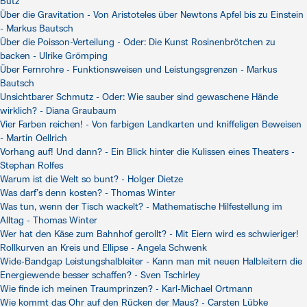
Butz
Über die Gravitation - Von Aristoteles über Newtons Apfel bis zu Einstein
- Markus Bautsch
Über die Poisson-Verteilung - Oder: Die Kunst Rosinenbrötchen zu
backen - Ulrike Grömping
Über Fernrohre - Funktionsweisen und Leistungsgrenzen - Markus
Bautsch
Unsichtbarer Schmutz - Oder: Wie sauber sind gewaschene Hände
wirklich? - Diana Graubaum
Vier Farben reichen! - Von farbigen Landkarten und kniffeligen Beweisen
- Martin Oellrich
Vorhang auf! Und dann? - Ein Blick hinter die Kulissen eines Theaters -
Stephan Rolfes
Warum ist die Welt so bunt? - Holger Dietze
Was darf’s denn kosten? - Thomas Winter
Was tun, wenn der Tisch wackelt? - Mathematische Hilfestellung im
Alltag - Thomas Winter
Wer hat den Käse zum Bahnhof gerollt? - Mit Eiern wird es schwieriger!
Rollkurven an Kreis und Ellipse - Angela Schwenk
Wide-Bandgap Leistungshalbleiter - Kann man mit neuen Halbleitern die
Energiewende besser schaffen? - Sven Tschirley
Wie finde ich meinen Traumprinzen? - Karl-Michael Ortmann
Wie kommt das Ohr auf den Rücken der Maus? - Carsten Lübke