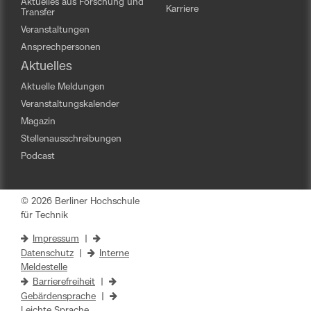
Aktuelles aus Forschung und
Karriere
Transfer
Veranstaltungen
Ansprechpersonen
Aktuelles
Aktuelle Meldungen
Veranstaltungskalender
Magazin
Stellenausschreibungen
Podcast
© 2026 Berliner Hochschule
für Technik
Impressum
|
Datenschutz
|
Interne
Meldestelle
Barrierefreiheit
|
Gebärdensprache
|
Leichte Sprache