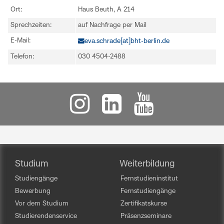
Ort:
Haus Beuth, A 214
Sprechzeiten:
auf Nachfrage per Mail
E-Mail:
eva.schrade[at]bht-berlin.de
Telefon:
030 4504-2488
Studium
Weiterbildung
Studiengänge
Fernstudieninstitut
Bewerbung
Fernstudiengänge
Vor dem Studium
Zertifikatskurse
Studierendenservice
Präsenzseminare