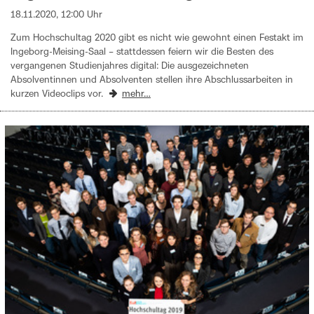
18.11.2020, 12:00 Uhr
Zum Hochschultag 2020 gibt es nicht wie gewohnt einen Festakt im
Ingeborg-Meising-Saal – stattdessen feiern wir die Besten des
vergangenen Studienjahres digital: Die ausgezeichneten
Absolventinnen und Absolventen stellen ihre Abschlussarbeiten in
kurzen Videoclips vor.
mehr…