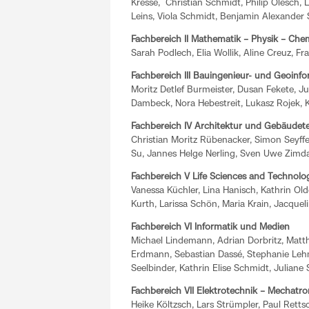
Kresse, Christian Schmidt, Philip Olesch,
Leins, Viola Schmidt, Benjamin Alexander 
Fachbereich II Mathematik – Physik – Che
Sarah Podlech, Elia Wollik, Aline Creuz, Fr
Fachbereich III Bauingenieur- und Geoinf
Moritz Detlef Burmeister, Dusan Fekete, Ju
Dambeck, Nora Hebestreit, Lukasz Rojek, K
Fachbereich IV Architektur und Gebäudet
Christian Moritz Rübenacker, Simon Seyffer
Su, Jannes Helge Nerling, Sven Uwe Zimd
Fachbereich V Life Sciences and Technolo
Vanessa Küchler, Lina Hanisch, Kathrin Ol
Kurth, Larissa Schön, Maria Krain, Jacqueli
Fachbereich VI Informatik und Medien
Michael Lindemann, Adrian Dorbritz, Matth
Erdmann, Sebastian Dassé, Stephanie Leh
Seelbinder, Kathrin Elise Schmidt, Juliane S
Fachbereich VII Elektrotechnik – Mechatr
Heike Költzsch, Lars Strümpler, Paul Rett