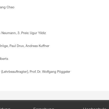
iang Chao
in Neumann, 3. Preis: Ugur Yildiz
 Dröge, Paul Drux, Andreas Kuffner
lberts
r (Lehrbeauftragter), Prof. Dr. Wolfgang Pöggeler