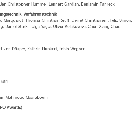
e, Jan Christopher Hummel, Lennart Gardian, Benjamin Panreck
ungstechnik, Verfahrenstechnik
d Marquardt, Thomas Christian Reuß, Gerret Christiansen, Felix Simon,
g, Daniel Stark, Tolga Yagci, Oliver Kolakowski, Chen-Xiang Chao,
d. Jan Däuper, Kathrin Flunkert, Fabio Wagner
 Karl
ann, Mahmoud Maarabouni
SPO Awards)