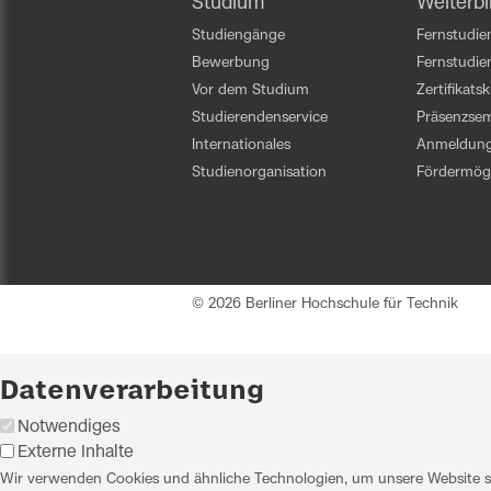
Studium
Weiterbi
Studiengänge
Fernstudien
Bewerbung
Fernstudi
Vor dem Studium
Zertifikats
Studierendenservice
Präsenzsem
Internationales
Anmeldun
Studienorganisation
Fördermögl
© 2026 Berliner Hochschule für Technik
Datenverarbeitung
Notwendiges
Externe Inhalte
Wir verwenden Cookies und ähnliche Technologien, um unsere Website sic