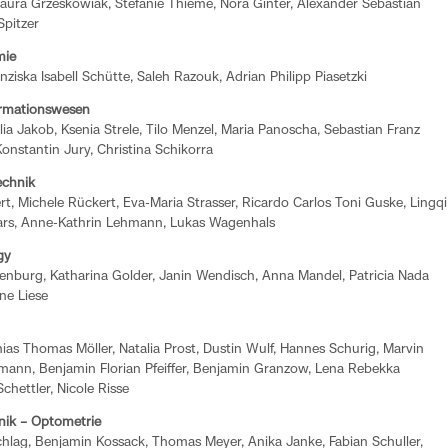
 Laura Grzeskowiak, Stefanie Thieme, Nora Ginter, Alexander Sebastian
Spitzer
mie
anziska Isabell Schütte, Saleh Razouk, Adrian Philipp Piasetzki
ormationswesen
lia Jakob, Ksenia Strele, Tilo Menzel, Maria Panoscha, Sebastian Franz
onstantin Jury, Christina Schikorra
echnik
t, Michele Rückert, Eva-Maria Strasser, Ricardo Carlos Toni Guske, Lingqi
ars, Anne-Kathrin Lehmann, Lukas Wagenhals
gy
denburg, Katharina Golder, Janin Wendisch, Anna Mandel, Patricia Nada
ne Liese
ias Thomas Möller, Natalia Prost, Dustin Wulf, Hannes Schurig, Marvin
mann, Benjamin Florian Pfeiffer, Benjamin Granzow, Lena Rebekka
chettler, Nicole Risse
onik – Optometrie
schlag, Benjamin Kossack, Thomas Meyer, Anika Janke, Fabian Schuller,