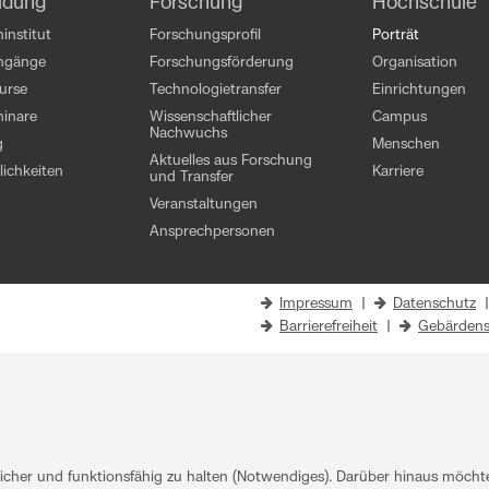
ldung
Forschung
Hochschule
institut
Forschungsprofil
Porträt
engänge
Forschungsförderung
Organisation
kurse
Technologietransfer
Einrichtungen
inare
Wissenschaftlicher
Campus
Nachwuchs
g
Menschen
Aktuelles aus Forschung
ichkeiten
Karriere
und Transfer
Veranstaltungen
Ansprechpersonen
Impressum
|
Datenschutz
Barrierefreiheit
|
Gebärdens
her und funktionsfähig zu halten (Notwendiges). Darüber hinaus möchten