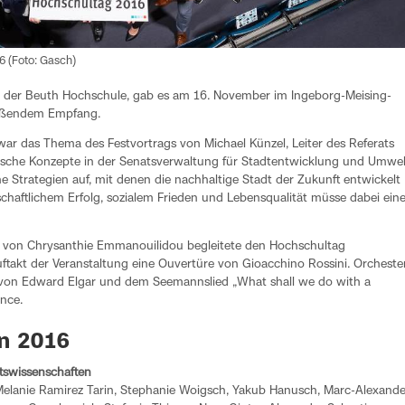
 (Foto: Gasch)
 der Beuth Hochschule, gab es am 16. November im Ingeborg-Meising-
ließendem Empfang.
war das Thema des Festvortrags von Michael Künzel, Leiter des Referats
sche Konzepte in der Senatsverwaltung für Stadtentwicklung und Umwel
he Strategien auf, mit denen die nachhaltige Stadt der Zukunft entwickelt
chaftlichem Erfolg, sozialem Frieden und Lebensqualität müsse dabei ein
 von Chrysanthie Emmanouilidou begleitete den Hochschultag
uftakt der Veranstaltung eine Ouvertüre von Gioacchino Rossini. Orcheste
von Edward Elgar und dem Seemannslied „What shall we do with a
ance.
n 2016
ftswissenschaften
Melanie Ramirez Tarin, Stephanie Woigsch, Yakub Hanusch, Marc-Alexande