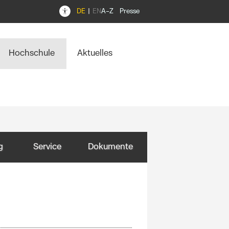
DE
EN
A–Z
Presse
Hochschule
Aktuelles
g
Service
Dokumente