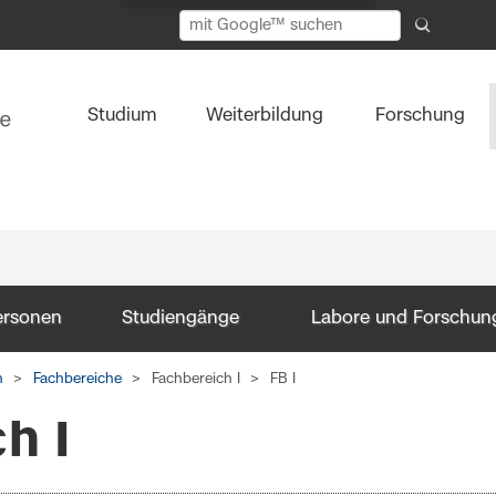
Studium
Weiterbildung
Forschung
ersonen
Studiengänge
Labore und Forschun
n
Fachbereiche
Fachbereich I
FB I
h I