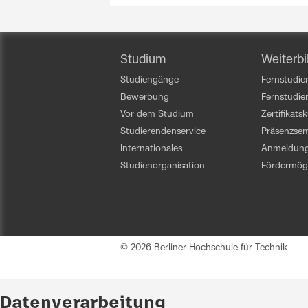
Studium
Weiterbi
Studiengänge
Fernstudien
Bewerbung
Fernstudi
Vor dem Studium
Zertifikats
Studierendenservice
Präsenzsem
Internationales
Anmeldun
Studienorganisation
Fördermögl
© 2026 Berliner Hochschule für Technik
Datenverarbeitung