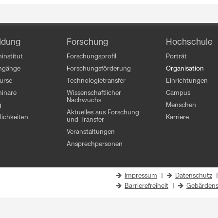
ldung
Forschung
Hochschule
institut
Forschungsprofil
Porträt
engänge
Forschungsförderung
Organisation
kurse
Technologietransfer
Einrichtungen
inare
Wissenschaftlicher
Campus
Nachwuchs
g
Menschen
Aktuelles aus Forschung
ichkeiten
Karriere
und Transfer
Veranstaltungen
Ansprechpersonen
Impressum
|
Datenschutz
Barrierefreiheit
|
Gebärdens