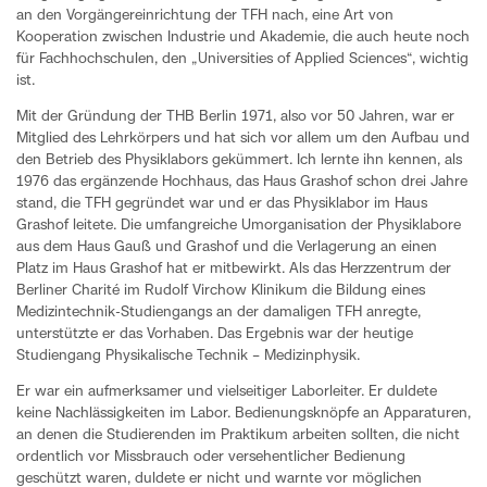
an den Vorgängereinrichtung der TFH nach, eine Art von
Kooperation zwischen Industrie und Akademie, die auch heute noch
für Fachhochschulen, den „Universities of Applied Sciences“, wichtig
ist.
Mit der Gründung der THB Berlin 1971, also vor 50 Jahren, war er
Mitglied des Lehrkörpers und hat sich vor allem um den Aufbau und
den Betrieb des Physiklabors gekümmert. Ich lernte ihn kennen, als
1976 das ergänzende Hochhaus, das Haus Grashof schon drei Jahre
stand, die TFH gegründet war und er das Physiklabor im Haus
Grashof leitete. Die umfangreiche Umorganisation der Physiklabore
aus dem Haus Gauß und Grashof und die Verlagerung an einen
Platz im Haus Grashof hat er mitbewirkt. Als das Herzzentrum der
Berliner Charité im Rudolf Virchow Klinikum die Bildung eines
Medizintechnik-Studiengangs an der damaligen TFH anregte,
unterstützte er das Vorhaben. Das Ergebnis war der heutige
Studiengang Physikalische Technik – Medizinphysik.
Er war ein aufmerksamer und vielseitiger Laborleiter. Er duldete
keine Nachlässigkeiten im Labor. Bedienungsknöpfe an Apparaturen,
an denen die Studierenden im Praktikum arbeiten sollten, die nicht
ordentlich vor Missbrauch oder versehentlicher Bedienung
geschützt waren, duldete er nicht und warnte vor möglichen