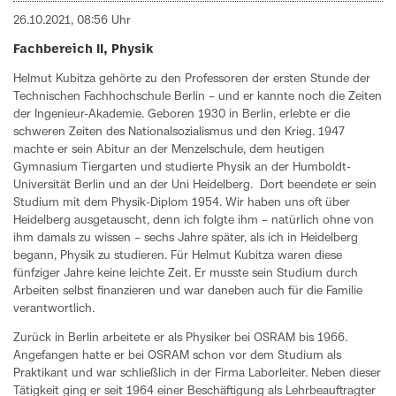
26.10.2021, 08:56 Uhr
Fachbereich II, Physik
Helmut Kubitza gehörte zu den Professoren der ersten Stunde der
Technischen Fachhochschule Berlin – und er kannte noch die Zeiten
der Ingenieur-Akademie. Geboren 1930 in Berlin, erlebte er die
schweren Zeiten des Nationalsozialismus und den Krieg. 1947
machte er sein Abitur an der Menzelschule, dem heutigen
Gymnasium Tiergarten und studierte Physik an der Humboldt-
Universität Berlin und an der Uni Heidelberg. Dort beendete er sein
Studium mit dem Physik-Diplom 1954. Wir haben uns oft über
Heidelberg ausgetauscht, denn ich folgte ihm – natürlich ohne von
ihm damals zu wissen – sechs Jahre später, als ich in Heidelberg
begann, Physik zu studieren. Für Helmut Kubitza waren diese
fünfziger Jahre keine leichte Zeit. Er musste sein Studium durch
Arbeiten selbst finanzieren und war daneben auch für die Familie
verantwortlich.
Zurück in Berlin arbeitete er als Physiker bei OSRAM bis 1966.
Angefangen hatte er bei OSRAM schon vor dem Studium als
Praktikant und war schließlich in der Firma Laborleiter. Neben dieser
Tätigkeit ging er seit 1964 einer Beschäftigung als Lehrbeauftragter