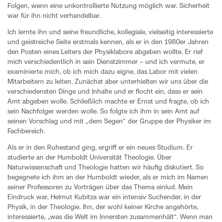
Folgen, wenn eine unkontrollierte Nutzung möglich war. Sicherheit
war für ihn nicht verhandelbar.
Ich lernte ihn und seine freundliche, kollegiale, vielseitig interessierte
und geistreiche Seite erstmals kennen, als er in den 1980er Jahren
den Posten eines Leiters der Physiklabore abgeben wollte. Er rief
mich verschiedentlich in sein Dienstzimmer – und ich vermute, er
examinierte mich, ob ich mich dazu eigne, das Labor mit vielen
Mitarbeitern zu leiten. Zunächst aber unterhielten wir uns über die
verschiedensten Dinge und Inhalte und er flocht ein, dass er sein
Amt abgeben wolle. Schließlich machte er Ernst und fragte, ob ich
sein Nachfolger werden wolle. So folgte ich ihm in sein Amt auf
seinen Vorschlag und mit „dem Segen“ der Gruppe der Physiker im
Fachbereich.
Als er in den Ruhestand ging, ergriff er ein neues Studium. Er
studierte an der Humboldt Universität Theologie. Über
Naturwissenschaft und Theologie hatten wir häufig diskutiert. So
begegnete ich ihm an der Humboldt wieder, als er mich im Namen
seiner Professoren zu Vorträgen über das Thema einlud. Mein
Eindruck war, Helmut Kubitza war ein intensiv Suchender, in der
Physik, in der Theologie. Ihn, der wohl keiner Kirche angehörte,
interessierte, „was die Welt im Innersten zusammenhält“. Wenn man