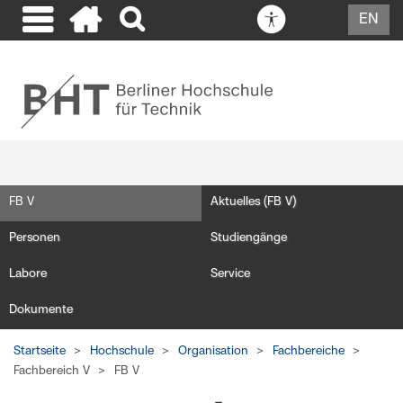
EN
FB V
Aktuelles (FB V)
Personen
Studiengänge
Labore
Service
Dokumente
Startseite
Hochschule
Organisation
Fachbereiche
Fachbereich V
FB V