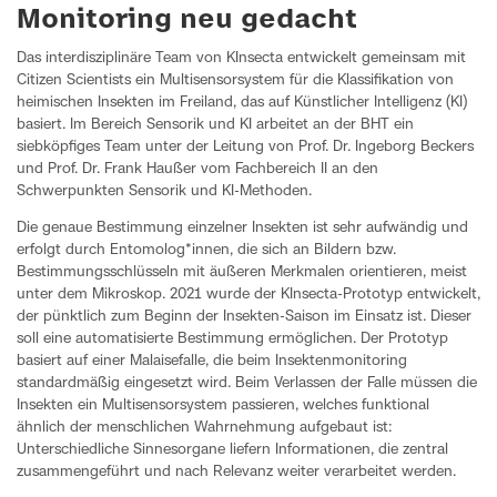
Monitoring neu gedacht
Das interdisziplinäre Team von KInsecta entwickelt gemeinsam mit
Citizen Scientists ein Multisensorsystem für die Klassifikation von
heimischen Insekten im Freiland, das auf Künstlicher Intelligenz (KI)
basiert. Im Bereich Sensorik und KI arbeitet an der BHT ein
siebköpfiges Team unter der Leitung von Prof. Dr. Ingeborg Beckers
und Prof. Dr. Frank Haußer vom Fachbereich II an den
Schwerpunkten Sensorik und KI-Methoden.
Die genaue Bestimmung einzelner Insekten ist sehr aufwändig und
erfolgt durch Entomolog*innen, die sich an Bildern bzw.
Bestimmungsschlüsseln mit äußeren Merkmalen orientieren, meist
unter dem Mikroskop. 2021 wurde der KInsecta-Prototyp entwickelt,
der pünktlich zum Beginn der Insekten-Saison im Einsatz ist. Dieser
soll eine automatisierte Bestimmung ermöglichen. Der Prototyp
basiert auf einer Malaisefalle, die beim Insektenmonitoring
standardmäßig eingesetzt wird. Beim Verlassen der Falle müssen die
Insekten ein Multisensorsystem passieren, welches funktional
ähnlich der menschlichen Wahrnehmung aufgebaut ist:
Unterschiedliche Sinnesorgane liefern Informationen, die zentral
zusammengeführt und nach Relevanz weiter verarbeitet werden.