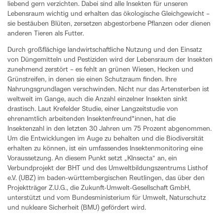
liebend gern verzichten. Dabei sind alle Insekten für unseren
Lebensraum wichtig und erhalten das ökologische Gleichgewicht –
sie bestäuben Blüten, zersetzen abgestorbene Pflanzen oder dienen
anderen Tieren als Futter.
Durch großflächige landwirtschaftliche Nutzung und den Einsatz
von Düngemitteln und Pestiziden wird der Lebensraum der Insekten
zunehmend zerstört – es fehlt an grünen Wiesen, Hecken und
Grünstreifen, in denen sie einen Schutzraum finden. Ihre
Nahrungsgrundlagen verschwinden. Nicht nur das Artensterben ist
weltweit im Gange, auch die Anzahl einzelner Insekten sinkt
drastisch. Laut Krefelder Studie, einer Langzeitstudie von
ehrenamtlich arbeitenden Insektenfreund*innen, hat die
Insektenzahl in den letzten 30 Jahren um 75 Prozent abgenommen.
Um die Entwicklungen im Auge zu behalten und die Biodiversität
erhalten zu können, ist ein umfassendes Insektenmonitoring eine
Voraussetzung. An diesem Punkt setzt „KInsecta“ an, ein
Verbundprojekt der BHT und des Umweltbildungszentrums Listhof
e.V. (UBZ) im baden-württembergischen Reutlingen, das über den
Projektträger Z.U.G., die Zukunft-Umwelt-Gesellschaft GmbH,
unterstützt und vom Bundesministerium für Umwelt, Naturschutz
und nukleare Sicherheit (BMU) gefördert wird.