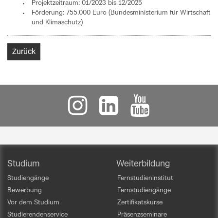
Projektzeitraum: 01/2023 bis 12/2025
Förderung: 755.000 Euro (Bundesministerium für Wirtschaft
und Klimaschutz)
Zurück
Studium
Weiterbildung
Studiengänge
Fernstudieninstitut
Bewerbung
Fernstudiengänge
Vor dem Studium
Zertifikatskurse
Studierendenservice
Präsenzseminare