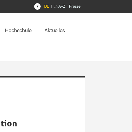
DE
EN
A–Z
Presse
Hochschule
Aktuelles
tion