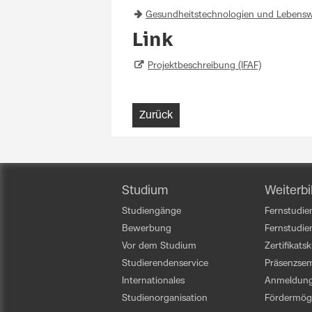
Gesundheitstechnologien und Lebensw
Link
Projektbeschreibung (IFAF)
Zurück
Studium
Weiterbi
Studiengänge
Fernstudien
Bewerbung
Fernstudi
Vor dem Studium
Zertifikats
Studierendenservice
Präsenzsem
Internationales
Anmeldun
Studienorganisation
Fördermögl