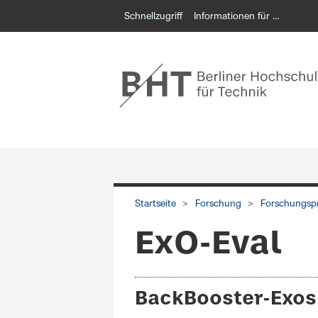
Schnellzugriff
Informationen für …
Start Servicenavigation
Startseite
Forschung
Forschungspr
ExO-Eval
BackBooster-Exosk