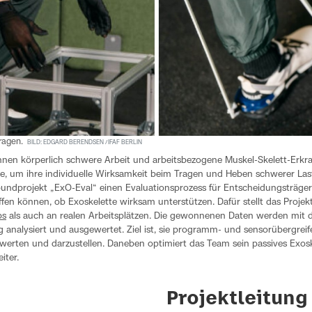
tragen.
BILD: EDGARD BERENDSEN / IFAF BERLIN
nen körperlich schwere Arbeit und arbeitsbezogene Muskel-Skelett-Erkr
he, um ihre individuelle Wirksamkeit beim Tragen und Heben schwerer Last
undprojekt „ExO-Eval“ einen Evaluationsprozess für Entscheidungsträger
effen können, ob Exoskelette wirksam unterstützen. Dafür stellt das Proje
bs
als auch an realen Arbeitsplätzen. Die gewonnenen Daten werden mit de
 analysiert und ausgewertet. Ziel ist, sie programm- und sensorübergrei
werten und darzustellen. Daneben optimiert das Team sein passives Exosk
iter.
Projektleitung