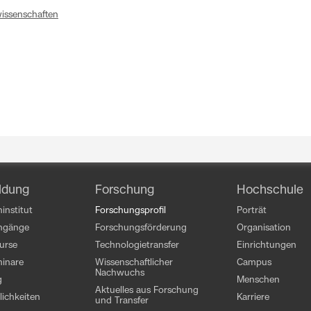
issenschaften
ldung
Forschung
Hochschule
institut
Forschungsprofil
Porträt
engänge
Forschungsförderung
Organisation
kurse
Technologietransfer
Einrichtungen
inare
Wissenschaftlicher
Campus
Nachwuchs
g
Menschen
Aktuelles aus Forschung
ichkeiten
Karriere
und Transfer