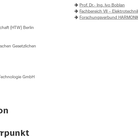
Prof. Dr.- Ing. Ivo Boblan
Fachbereich VII – Elektrotechn
Forschungsverbund HARMONI
chaft (HTW) Berlin
utschen Gesetzlichen
d Technologie GmbH
on
rpunkt