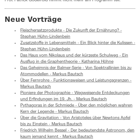
Prof. Patrick Godefroid nimmt nicht mehr am Programm teil.
Neue Vorträge
Fleischersatzprodukte - Die Zukunft der Ernährung? -
Stephan Hühn-Lindenbein
Zusatzstoffe in Lebensmitteln - Ein Blick hinter die Kulissen -
Stephan Hühn-Lindenbein
Das Haus vom Nikolaus und der kürzeste Schulweg - Ein
Ausflug in die Graphentheorie - Katharina Höhne
Das Geheimnis der Balmer-Serie - Von Spektrallinien bis zu
Atommodellen - Markus Bautsch
Über Fernrohre - Funktionsweisen und Leistungsgrenzen -
Markus Bautsch
Pioniere der Photographie - Wegweisende Entdeckungen
und Erfindungen im 19. Jh. - Markus Bautsch
Pythagoras in der Schmiede - Über den möglichen wahren
Kern der Legende - Markus Bautsch
Über die Gravitation - Von Aristoteles über Newtons Apfel
bis zu Einstein - Markus Bautsch
Friedrich Wilhelm Bessel - Der bedeutendste Astronom, den
kaum jemand kennt - Markus Bautsch