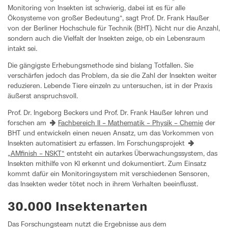
Monitoring von Insekten ist schwierig, dabei ist es für alle
Ökosysteme von großer Bedeutung“, sagt Prof. Dr. Frank Haußer
von der Berliner Hochschule für Technik (BHT). Nicht nur die Anzahl,
sondern auch die Vielfalt der Insekten zeige, ob ein Lebensraum
intakt sei.
Die gängigste Erhebungsmethode sind bislang Totfallen. Sie
verschärfen jedoch das Problem, da sie die Zahl der Insekten weiter
reduzieren. Lebende Tiere einzeln zu untersuchen, ist in der Praxis
äußerst anspruchsvoll.
Prof. Dr. Ingeborg Beckers und Prof. Dr. Frank Haußer lehren und
forschen am
Fachbereich II – Mathematik – Physik – Chemie
der
BHT und entwickeln einen neuen Ansatz, um das Vorkommen von
Insekten automatisiert zu erfassen. Im Forschungsprojekt
„AMfinish – NSKT“
entsteht ein autarkes Überwachungssystem, das
Insekten mithilfe von KI erkennt und dokumentiert. Zum Einsatz
kommt dafür ein Monitoringsystem mit verschiedenen Sensoren,
das Insekten weder tötet noch in ihrem Verhalten beeinflusst.
30.000 Insektenarten
Das Forschungsteam nutzt die Ergebnisse aus dem