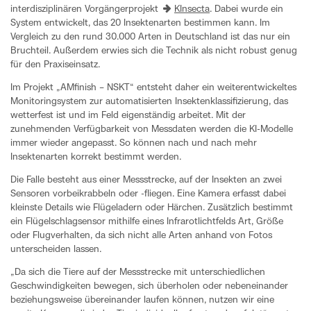
interdisziplinären Vorgängerprojekt
KInsecta
. Dabei wurde ein
System entwickelt, das 20 Insektenarten bestimmen kann. Im
Vergleich zu den rund 30.000 Arten in Deutschland ist das nur ein
Bruchteil. Außerdem erwies sich die Technik als nicht robust genug
für den Praxiseinsatz.
Im Projekt „AMfinish – NSKT“ entsteht daher ein weiterentwickeltes
Monitoringsystem zur automatisierten Insektenklassifizierung, das
wetterfest ist und im Feld eigenständig arbeitet. Mit der
zunehmenden Verfügbarkeit von Messdaten werden die KI-Modelle
immer wieder angepasst. So können nach und nach mehr
Insektenarten korrekt bestimmt werden.
Die Falle besteht aus einer Messstrecke, auf der Insekten an zwei
Sensoren vorbeikrabbeln oder -fliegen. Eine Kamera erfasst dabei
kleinste Details wie Flügeladern oder Härchen. Zusätzlich bestimmt
ein Flügelschlagsensor mithilfe eines Infrarotlichtfelds Art, Größe
oder Flugverhalten, da sich nicht alle Arten anhand von Fotos
unterscheiden lassen.
„Da sich die Tiere auf der Messstrecke mit unterschiedlichen
Geschwindigkeiten bewegen, sich überholen oder nebeneinander
beziehungsweise übereinander laufen können, nutzen wir eine