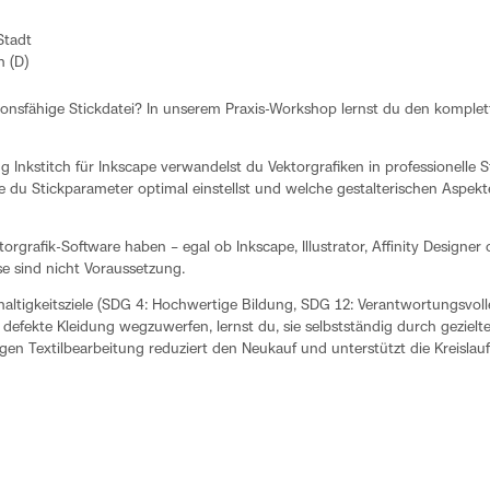
Stadt
 (D)
tionsfähige Stickdatei? In unserem Praxis-Workshop lernst du den komplet
 Inkstitch für Inkscape verwandelst du Vektorgrafiken in professionelle
e du Stickparameter optimal einstellst und welche gestalterischen Aspek
ektorgrafik-Software haben – egal ob Inkscape, Illustrator, Affinity Designe
e sind nicht Voraussetzung.
altigkeitsziele (SDG 4: Hochwertige Bildung, SDG 12: Verantwortungsvoll
t defekte Kleidung wegzuwerfen, lernst du, sie selbstständig durch gezielt
digen Textilbearbeitung reduziert den Neukauf und unterstützt die Kreislau