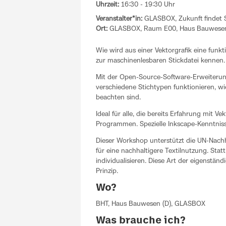
Uhrzeit:
16:30
-
19:30
Uhr
Veranstalter*in:
GLASBOX, Zukunft findet 
Ort:
GLASBOX, Raum E00, Haus Bauwesen
Wie wird aus einer Vektorgrafik eine funk
zur maschinenlesbaren Stickdatei kennen.
Mit der Open-Source-Software-Erweiterung
verschiedene Stichtypen funktionieren, wi
beachten sind.
Ideal für alle, die bereits Erfahrung mit V
Programmen. Spezielle Inkscape-Kenntniss
Dieser Workshop unterstützt die UN-Nachh
für eine nachhaltigere Textilnutzung. Stat
individualisieren. Diese Art der eigenstän
Prinzip.
Wo?
BHT, Haus Bauwesen (D), GLASBOX
Was brauche ich?