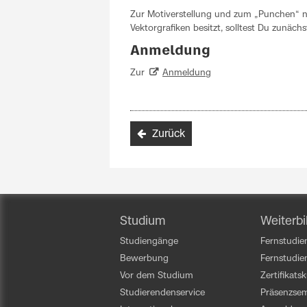
Zur Motiverstellung und zum „Punchen“ n
Vektorgrafiken besitzt, solltest Du zunäch
Anmeldung
Zur
Anmeldung
Zurück
Studium
Weiterbi
Studiengänge
Fernstudien
Bewerbung
Fernstudi
Vor dem Studium
Zertifikats
Studierendenservice
Präsenzsem