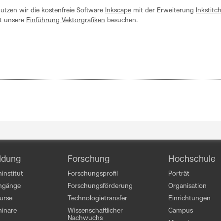
utzen wir die kostenfreie Software
Inkscape
mit der Erweiterung
Inkstitc
st unsere
Einführung Vektorgrafiken
besuchen.
ldung
Forschung
Hochschule
institut
Forschungsprofil
Porträt
engänge
Forschungsförderung
Organisation
kurse
Technologietransfer
Einrichtungen
inare
Wissenschaftlicher
Campus
Nachwuchs