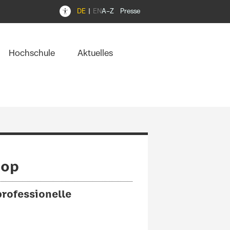
DE
EN
A–Z
Presse
Hochschule
Aktuelles
hop
professionelle