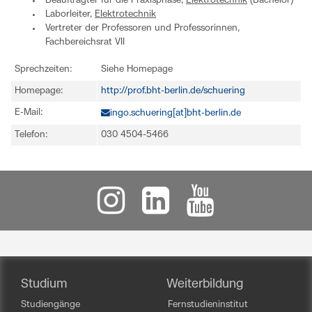
Beauftragter für die Praxisphase,
Elektrotechnik
(Bachelor)
Laborleiter,
Elektrotechnik
Vertreter der Professoren und Professorinnen,
Fachbereichsrat VII
Sprechzeiten:
Siehe Homepage
Homepage:
http://prof.bht-berlin.de/schuering
E-Mail:
ingo.schuering[at]bht-berlin.de
Telefon:
030 4504-5466
Studium
Weiterbildung
Studiengänge
Fernstudieninstitut