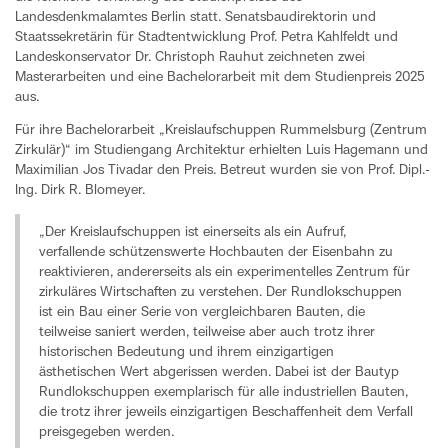
Landesdenkmalamtes Berlin statt. Senatsbaudirektorin und
Staatssekretärin für Stadtentwicklung Prof. Petra Kahlfeldt und
Landeskonservator Dr. Christoph Rauhut zeichneten zwei
Masterarbeiten und eine Bachelorarbeit mit dem Studienpreis 2025
aus.
Für ihre Bachelorarbeit „Kreislaufschuppen Rummelsburg (Zentrum
Zirkulär)“ im Studiengang Architektur erhielten Luis Hagemann und
Maximilian Jos Tivadar den Preis. Betreut wurden sie von Prof. Dipl.-
Ing. Dirk R. Blomeyer.
„Der Kreislaufschuppen ist einerseits als ein Aufruf,
verfallende schützenswerte Hochbauten der Eisenbahn zu
reaktivieren, andererseits als ein experimentelles Zentrum für
zirkuläres Wirtschaften zu verstehen. Der Rundlokschuppen
ist ein Bau einer Serie von vergleichbaren Bauten, die
teilweise saniert werden, teilweise aber auch trotz ihrer
historischen Bedeutung und ihrem einzigartigen
ästhetischen Wert abgerissen werden. Dabei ist der Bautyp
Rundlokschuppen exemplarisch für alle industriellen Bauten,
die trotz ihrer jeweils einzigartigen Beschaffenheit dem Verfall
preisgegeben werden.