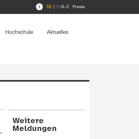
DE
EN
A–Z
Presse
Hochschule
Aktuelles
Weitere
Meldungen
 –