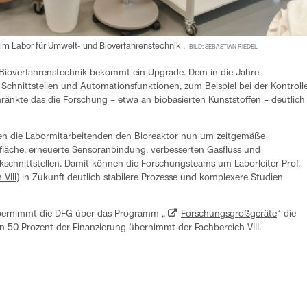
 Labor für Umwelt- und Bioverfahrenstechnik .
BILD: SEBASTIAN RIEDEL
 Bioverfahrenstechnik bekommt ein Upgrade. Dem in die Jahre
hnittstellen und Automationsfunktionen, zum Beispiel bei der Kontroll
änkte das die Forschung – etwa an biobasierten Kunststoffen – deutlich
en die Labormitarbeitenden den Bioreaktor nun um zeitgemäße
läche, erneuerte Sensoranbindung, verbesserten Gasfluss und
kschnittstellen. Damit können die Forschungsteams um Laborleiter Prof.
 VIII
) in Zukunft deutlich stabilere Prozesse und komplexere Studien
übernimmt die DFG über das Programm „
Forschungsgroßgeräte
“ die
n 50 Prozent der Finanzierung übernimmt der Fachbereich VIII.