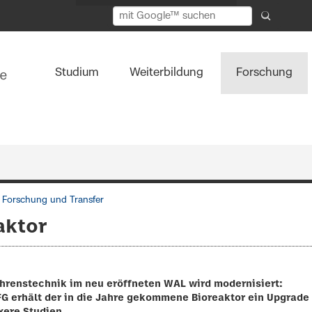
Studium
Weiterbildung
Forschung
s Forschung und Transfer
aktor
ahrenstechnik im neu eröffneten WAL wird modernisiert:
FG erhält der in die Jahre gekommene Bioreaktor ein Upgrade