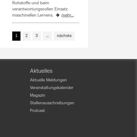
Rohstoffe und beim
verantwortungsvollen Einsatz
maschinellen Lernens.
mehr…
1
2
3
…
nächste
Aktuelles
Aktuelle Meldungen
Veranstaltungskalender
Magazin
Stellenausschreibungen
Podcast